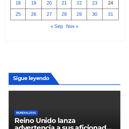
18
19
20
21
22
23
24
25
26
27
28
29
30
31
« Sep
Nov »
Sigue leyendo
MUNDIAL2026
Reino Unido lanza
advertencia a sus aficionados