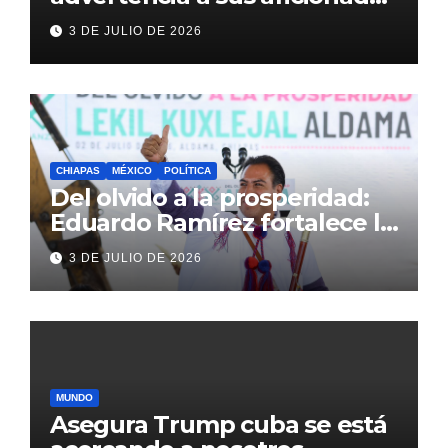
antes del México vs
3 DE JULIO DE 2026
Inglaterra en el Mundial 2026
CHIAPAS
MÉXICO
POLÍTICA
Del olvido a la prosperidad:
Eduardo Ramírez fortalece la
transformación de Aldama
3 DE JULIO DE 2026
con inversión histórica
MUNDO
Asegura Trump cuba se está