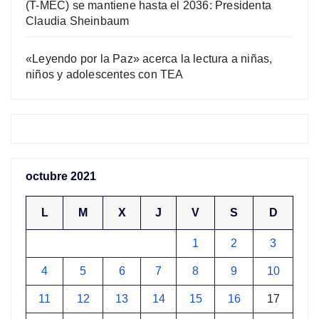
(T-MEC) se mantiene hasta el 2036: Presidenta
Claudia Sheinbaum
«Leyendo por la Paz» acerca la lectura a niñas,
niños y adolescentes con TEA
octubre 2021
L
M
X
J
V
S
D
1
2
3
4
5
6
7
8
9
10
11
12
13
14
15
16
17