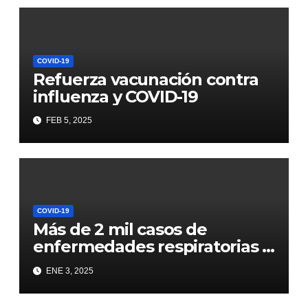
COVID-19
Refuerza vacunación contra
influenza y COVID-19
FEB 5, 2025
COVID-19
Más de 2 mil casos de
enfermedades respiratorias y
4 defunciones por COVID-19
ENE 3, 2025