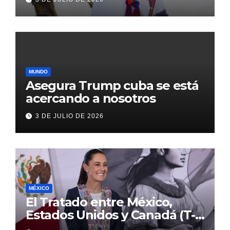
con inversión histórica
MUNDO
Asegura Trump cuba se está
acercando a nosotros
3 DE JULIO DE 2026
MÉXICO
El Tratado entre México,
Estados Unidos y Canadá (T-
MEC) se mantiene hasta el