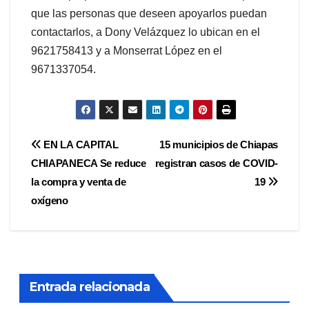
que las personas que deseen apoyarlos puedan
contactarlos, a Dony Velázquez lo ubican en el
9621758413 y a Monserrat López en el
9671337054.
Navegación
EN LA CAPITAL
15 municipios de Chiapas
CHIAPANECA Se reduce
registran casos de COVID-
de
la compra y venta de
19
entradas
oxígeno
Entrada relacionada