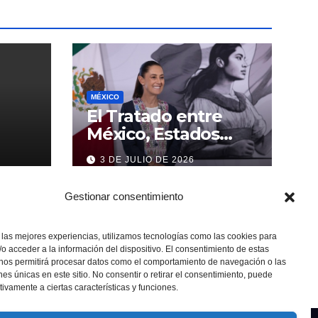
MÉXICO
El Tratado entre
México, Estados
Unidos y Canadá (T-
3 DE JULIO DE 2026
MEC) se mantiene
hasta el 2036:
Gestionar consentimiento
Presidenta Claudia
Sheinbaum
 las mejores experiencias, utilizamos tecnologías como las cookies para
o acceder a la información del dispositivo. El consentimiento de estas
 nos permitirá procesar datos como el comportamiento de navegación o las
ones únicas en este sitio. No consentir o retirar el consentimiento, puede
tivamente a ciertas características y funciones.