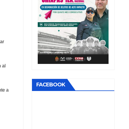
ar
 al
FACEBOOK
nte a