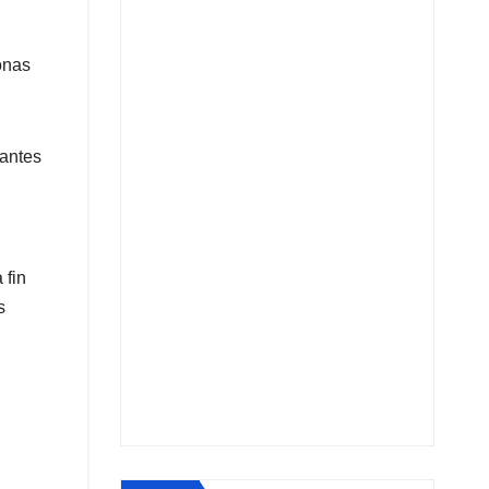
onas
pantes
 fin
s