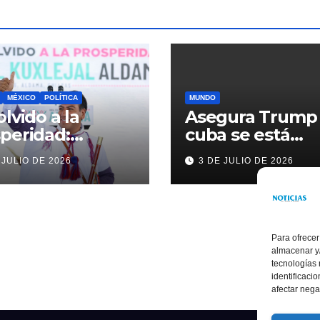
MÉXICO
POLÍTICA
MUNDO
olvido a la
Asegura Trump
peridad:
cuba se está
ardo Ramírez
acercando a
 JULIO DE 2026
3 DE JULIO DE 2026
alece la
nosotros
sformación de
ama con
rsión histórica
Para ofrecer
almacenar y/
tecnologías
identificaci
afectar nega