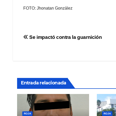
FOTO: Jhonatan González
Navegación
Se impactó contra la guarnición
de
entradas
Entrada relacionada
ROJA
ROJA