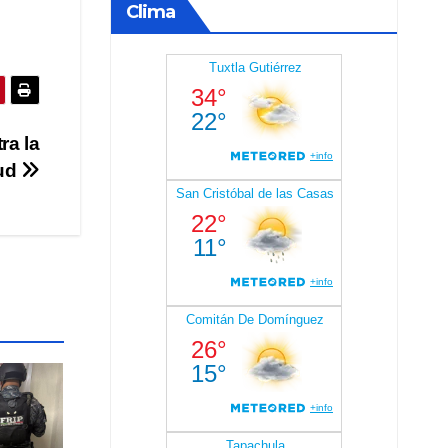
Clima
ra la
ud