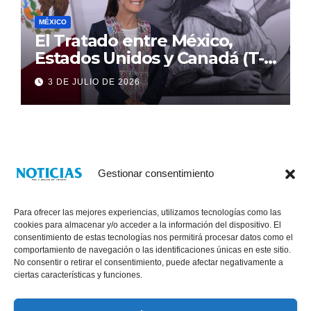
MÉXICO
El Tratado entre México,
Estados Unidos y Canadá (T-
MEC) se mantiene hasta el
3 DE JULIO DE 2026
2036: Presidenta Claudia
Sheinbaum
Gestionar consentimiento
Para ofrecer las mejores experiencias, utilizamos tecnologías como las
cookies para almacenar y/o acceder a la información del dispositivo. El
consentimiento de estas tecnologías nos permitirá procesar datos como el
comportamiento de navegación o las identificaciones únicas en este sitio.
No consentir o retirar el consentimiento, puede afectar negativamente a
® Derechos Reservados 2026
|
Noticias Voz E Imagen de Chiapas.
ciertas características y funciones.
11a Calle Poniente Sur No. 960, Col. Las Terrazas, Tuxtla Gutiérrez,
Chiapas. VENTAS: 961 6120154