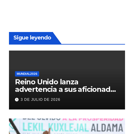
Sigue leyendo
MUNDIAL2026
Reino Unido lanza
advertencia a sus aficionados
antes del México vs
3 DE JULIO DE 2026
Inglaterra en el Mundial 2026