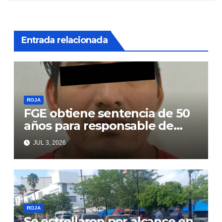
Entrada relacionada
ROJA
FGE obtiene sentencia de 50
años para responsable de
secuestro agravado
JUL 3, 2026
ROJA
Se estrellaron por alcance en