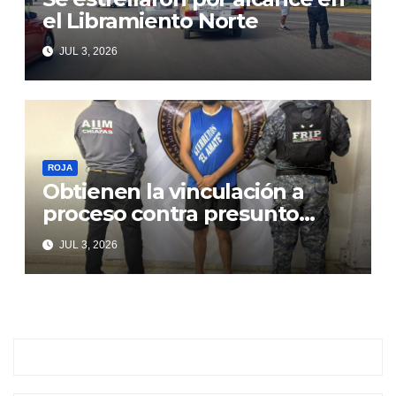
el Libramiento Norte
JUL 3, 2026
ROJA
Obtienen la vinculación a
proceso contra presunto
responsable de violencia
JUL 3, 2026
familiar