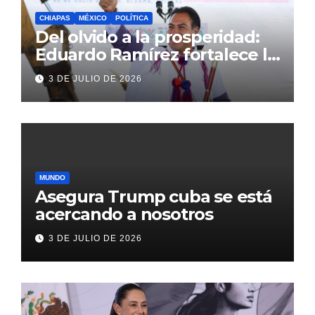
CHIAPAS
MÉXICO
POLÍTICA
Del olvido a la prosperidad:
Eduardo Ramírez fortalece la
transformación de Aldama
3 DE JULIO DE 2026
con inversión histórica
MUNDO
Asegura Trump cuba se está
acercando a nosotros
3 DE JULIO DE 2026