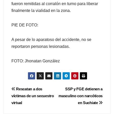
fueron remitidas al corralón en turno para liberar
finalmente la vialidad en la zona.
PIE DE FOTO:
A pesar de lo aparatoso del accidente, no se
reportaron personas lesionadas.
FOTO: Jhonatan González
Navegación
Rescatan a dos
SSP y FGE detienen a
víctimas de un secuestro
masculino con narcóticos
de
virtual
en Suchiate
entradas