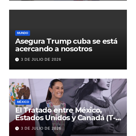
MUNDO
Asegura Trump cuba se está
acercando a nosotros
3 DE JULIO DE 2026
MÉXICO
El Tratado entre México,
Estados Unidos y Canadá (T-
MEC) se mantiene hasta el
3 DE JULIO DE 2026
2036: Presidenta Claudia