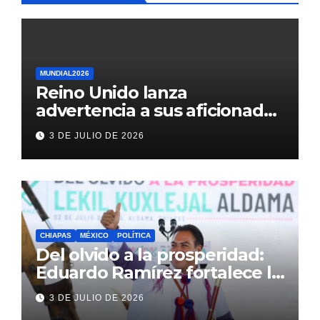
MUNDIAL2026
Reino Unido lanza
advertencia a sus aficionados
antes del México vs
3 DE JULIO DE 2026
Inglaterra en el Mundial 2026
CHIAPAS
MÉXICO
POLÍTICA
Del olvido a la prosperidad:
Eduardo Ramírez fortalece la
transformación de Aldama
3 DE JULIO DE 2026
con inversión histórica