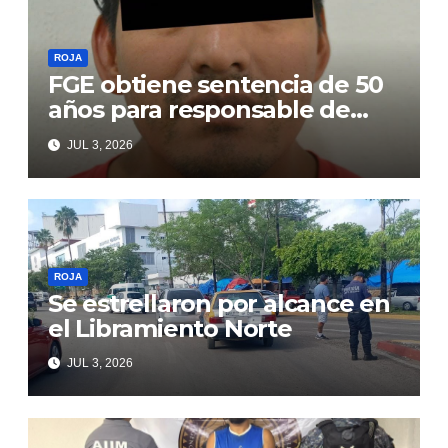
ROJA
FGE obtiene sentencia de 50
años para responsable de
secuestro agravado
JUL 3, 2026
ROJA
Se estrellaron por alcance en
el Libramiento Norte
JUL 3, 2026