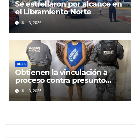
Se estrellaron por alcance en
el Libramiento Norte
JUL 3, 2026
ROJA
Obtienen la vinculación a
proceso contra presunto
responsable de violencia
JUL 3, 2026
familiar