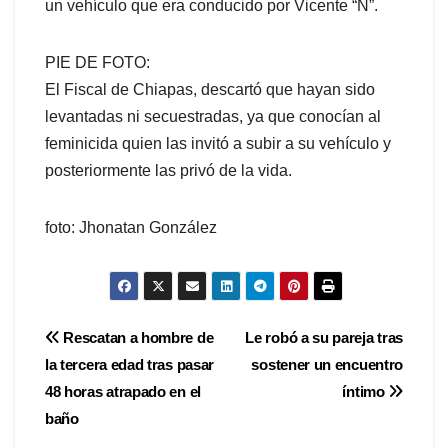
un vehículo que era conducido por Vicente “N”.
PIE DE FOTO:
El Fiscal de Chiapas, descartó que hayan sido
levantadas ni secuestradas, ya que conocían al
feminicida quien las invitó a subir a su vehículo y
posteriormente las privó de la vida.
foto: Jhonatan González
Navegación
Rescatan a hombre de
Le robó a su pareja tras
la tercera edad tras pasar
sostener un encuentro
de
48 horas atrapado en el
íntimo
entradas
baño