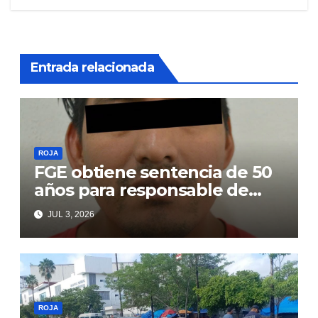
Entrada relacionada
ROJA
FGE obtiene sentencia de 50
años para responsable de
secuestro agravado
JUL 3, 2026
ROJA