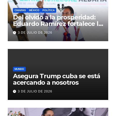
CHIAPAS
MÉXICO
POLÍTICA
Del olvido a la prosperidad:
Eduardo Ramírez fortalece la
transformación de Aldama
3 DE JULIO DE 2026
con inversión histórica
MUNDO
Asegura Trump cuba se está
acercando a nosotros
3 DE JULIO DE 2026