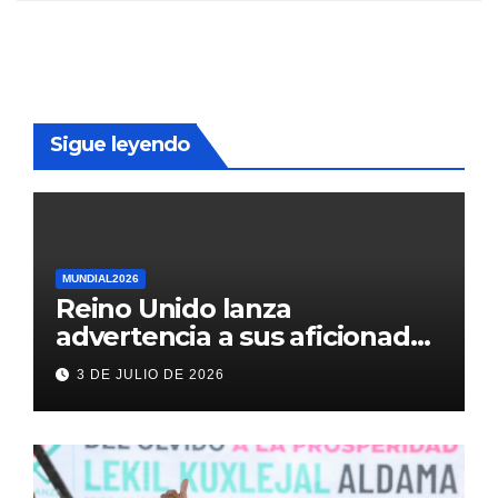
Sigue leyendo
MUNDIAL2026
Reino Unido lanza
advertencia a sus aficionados
antes del México vs
3 DE JULIO DE 2026
Inglaterra en el Mundial 2026