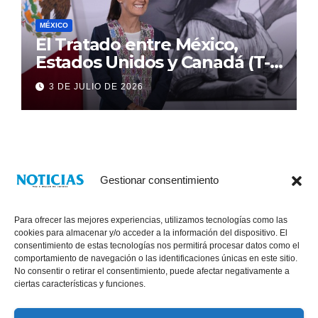
MÉXICO
El Tratado entre México,
Estados Unidos y Canadá (T-
MEC) se mantiene hasta el
3 DE JULIO DE 2026
2036: Presidenta Claudia
Sheinbaum
Gestionar consentimiento
Para ofrecer las mejores experiencias, utilizamos tecnologías como las
cookies para almacenar y/o acceder a la información del dispositivo. El
consentimiento de estas tecnologías nos permitirá procesar datos como el
comportamiento de navegación o las identificaciones únicas en este sitio.
No consentir o retirar el consentimiento, puede afectar negativamente a
® Derechos Reservados 2026
|
Noticias Voz E Imagen de Chiapas.
ciertas características y funciones.
11a Calle Poniente Sur No. 960, Col. Las Terrazas, Tuxtla Gutiérrez,