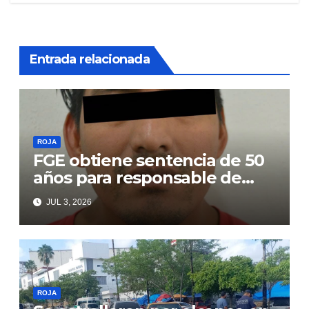
Entrada relacionada
ROJA
FGE obtiene sentencia de 50
años para responsable de
secuestro agravado
JUL 3, 2026
ROJA