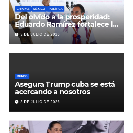
CHIAPAS
MÉXICO
POLÍTICA
Del olvido a la prosperidad:
Eduardo Ramírez fortalece la
transformación de Aldama
3 DE JULIO DE 2026
con inversión histórica
MUNDO
Asegura Trump cuba se está
acercando a nosotros
3 DE JULIO DE 2026