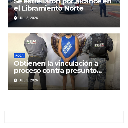
Se estrellaron por alcance en
el Libramiento Norte
JUL 3, 2026
ROJA
Obtienen la vinculación a
proceso contra presunto
responsable de violencia
JUL 3, 2026
familiar