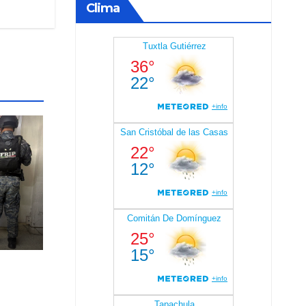
Clima
r