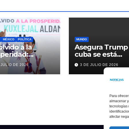
MÉXICO
POLÍTICA
MUNDO
olvido a la
Asegura Trump
peridad:
cuba se está
ardo Ramírez
acercando a
 JULIO DE 2026
3 DE JULIO DE 2026
alece la
nosotros
sformación de
ama con
rsión histórica
Para ofrecer
almacenar y/
tecnologías
identificaci
afectar nega