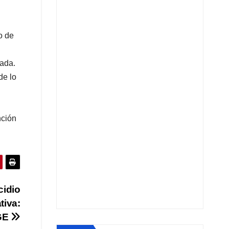
o de
zada.
de lo
nción
cidio
tiva:
GE