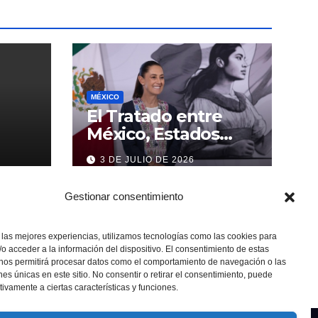
MÉXICO
El Tratado entre
México, Estados
Unidos y Canadá (T-
3 DE JULIO DE 2026
MEC) se mantiene
hasta el 2036:
Gestionar consentimiento
Presidenta Claudia
Sheinbaum
 las mejores experiencias, utilizamos tecnologías como las cookies para
o acceder a la información del dispositivo. El consentimiento de estas
 nos permitirá procesar datos como el comportamiento de navegación o las
ones únicas en este sitio. No consentir o retirar el consentimiento, puede
tivamente a ciertas características y funciones.