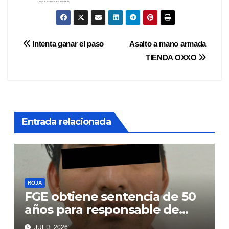
Navegación
Intenta ganar el paso
Asalto a mano armada
TIENDA OXXO
de
entradas
Entrada relacionada
ROJA
FGE obtiene sentencia de 50
años para responsable de
secuestro agravado
JUL 3, 2026