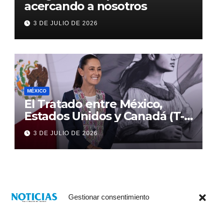
acercando a nosotros
3 DE JULIO DE 2026
MÉXICO
El Tratado entre México,
Estados Unidos y Canadá (T-
MEC) se mantiene hasta el
3 DE JULIO DE 2026
2036: Presidenta Claudia
Sheinbaum
Gestionar consentimiento