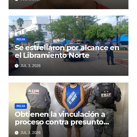
ROJA
Se estrellaron por alcance en
el Libramiento Norte
JUL 3, 2026
ROJA
Obtienen la vinculación a
proceso contra presunto
responsable de violencia
JUL 3, 2026