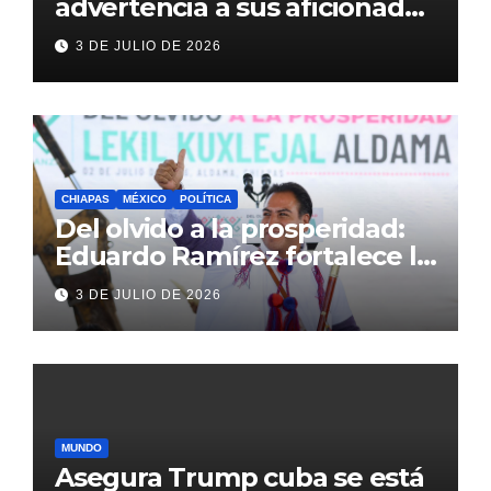
advertencia a sus aficionados
antes del México vs
3 DE JULIO DE 2026
Inglaterra en el Mundial 2026
CHIAPAS
MÉXICO
POLÍTICA
Del olvido a la prosperidad:
Eduardo Ramírez fortalece la
transformación de Aldama
3 DE JULIO DE 2026
con inversión histórica
MUNDO
Asegura Trump cuba se está