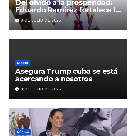
Del olvido a la prosperidad:
Eduardo Ramírez fortalece la
transformación de Aldama
3 DE JULIO DE 2026
con inversión histórica
MUNDO
Asegura Trump cuba se está
acercando a nosotros
3 DE JULIO DE 2026
MÉXICO