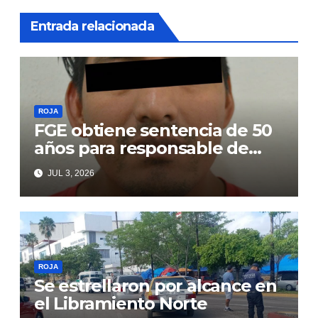
Entrada relacionada
ROJA
FGE obtiene sentencia de 50
años para responsable de
secuestro agravado
JUL 3, 2026
ROJA
Se estrellaron por alcance en
el Libramiento Norte