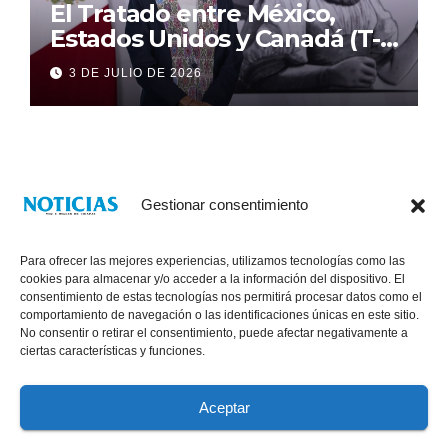
El Tratado entre México,
Estados Unidos y Canadá (T-
MEC) se mantiene hasta el
3 DE JULIO DE 2026
2036: Presidenta Claudia
Sheinbaum
Gestionar consentimiento
Para ofrecer las mejores experiencias, utilizamos tecnologías como las
cookies para almacenar y/o acceder a la información del dispositivo. El
consentimiento de estas tecnologías nos permitirá procesar datos como el
comportamiento de navegación o las identificaciones únicas en este sitio.
No consentir o retirar el consentimiento, puede afectar negativamente a
® Derechos Reservados 2026
|
Noticias Voz E Imagen de Chiapas.
ciertas características y funciones.
11a Calle Poniente Sur No. 960, Col. Las Terrazas, Tuxtla Gutiérrez,
Chiapas. VENTAS: 961 6120154
Aceptar
Políticas de Privacidad