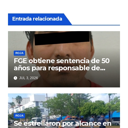
Entrada relacionada
ROJA
FGE obtiene sentencia de 50
años para responsable de
secuestro agravado
JUL 3, 2026
ROJA
Se estrellaron por alcance en