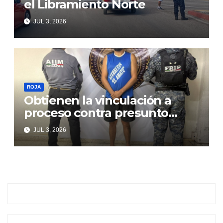
el Libramiento Norte
JUL 3, 2026
ROJA
Obtienen la vinculación a
proceso contra presunto
responsable de violencia
JUL 3, 2026
familiar