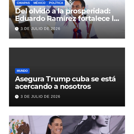
CHIAPAS
MÉXICO
POLÍTICA
Del olvido a la prosperidad:
Eduardo Ramírez fortalece la
transformación de Aldama
3 DE JULIO DE 2026
con inversión histórica
MUNDO
Asegura Trump cuba se está
acercando a nosotros
3 DE JULIO DE 2026