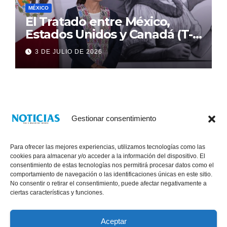
MÉXICO
El Tratado entre México,
Estados Unidos y Canadá (T-
MEC) se mantiene hasta el
3 DE JULIO DE 2026
2036: Presidenta Claudia
Sheinbaum
Gestionar consentimiento
Para ofrecer las mejores experiencias, utilizamos tecnologías como las
cookies para almacenar y/o acceder a la información del dispositivo. El
consentimiento de estas tecnologías nos permitirá procesar datos como el
comportamiento de navegación o las identificaciones únicas en este sitio.
No consentir o retirar el consentimiento, puede afectar negativamente a
® Derechos Reservados 2026
|
Noticias Voz E Imagen de Chiapas.
ciertas características y funciones.
11a Calle Poniente Sur No. 960, Col. Las Terrazas, Tuxtla Gutiérrez,
Chiapas. VENTAS: 961 6120154
Aceptar