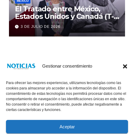
MÉXICO
El Tratado entre México,
Estados Unidos y Canadá (T-
MEC) se mantiene hasta el
3 DE JULIO DE 2026
2036: Presidenta Claudia
Sheinbaum
Gestionar consentimiento
Para ofrecer las mejores experiencias, utilizamos tecnologías como las
cookies para almacenar y/o acceder a la información del dispositivo. El
consentimiento de estas tecnologías nos permitirá procesar datos como el
comportamiento de navegación o las identificaciones únicas en este sitio.
No consentir o retirar el consentimiento, puede afectar negativamente a
® Derechos Reservados 2026
|
Noticias Voz E Imagen de Chiapas.
ciertas características y funciones.
11a Calle Poniente Sur No. 960, Col. Las Terrazas, Tuxtla Gutiérrez,
Chiapas. VENTAS: 961 6120154
Aceptar