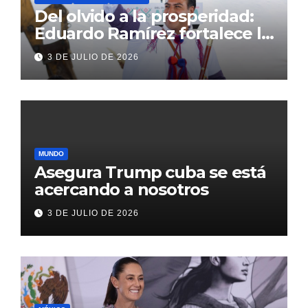
Del olvido a la prosperidad:
Eduardo Ramírez fortalece la
transformación de Aldama
3 DE JULIO DE 2026
con inversión histórica
MUNDO
Asegura Trump cuba se está
acercando a nosotros
3 DE JULIO DE 2026