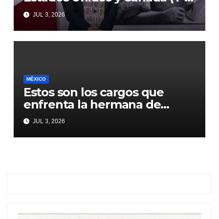
MEC) se mantiene hasta el
JUL 3, 2026
2036: Presidenta Claudia
Sheinbaum
MÉXICO
Estos son los cargos que
enfrenta la hermana de
Emilio Lozoya
JUL 3, 2026