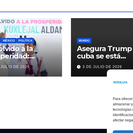
MÉXICO
POLÍTICA
MUNDO
olvido a la
Asegura Trump
peridad:
cuba se está
ardo Ramírez
acercando a
 JULIO DE 2026
3 DE JULIO DE 2026
alece la
nosotros
sformación de
ama con
rsión histórica
Para ofrecer
almacenar y/
tecnologías
identificaci
afectar nega