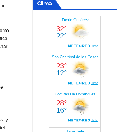
Clima
que
 como
tica
char
ue
va y
del