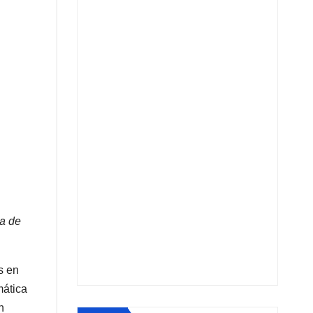
ra de
s en
mática
n