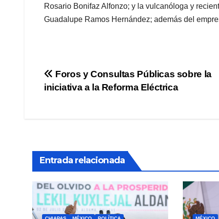
Rosario Bonifaz Alfonzo; y la vulcanóloga y recie
Guadalupe Ramos Hernández; además del empresar
Navegación
Foros y Consultas Públicas sobre la
iniciativa a la Reforma Eléctrica
de
entradas
Entrada relacionada
CHIAPAS
MÉXICO
POLÍTICA
MÉXICO