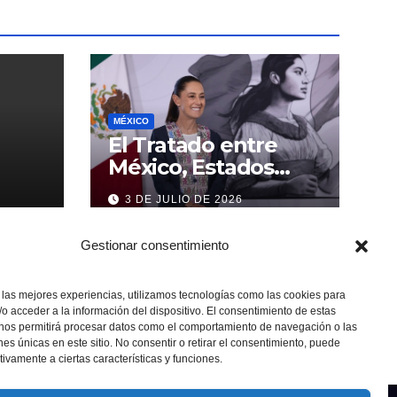
MÉXICO
El Tratado entre
México, Estados
Unidos y Canadá (T-
3 DE JULIO DE 2026
MEC) se mantiene
hasta el 2036:
Gestionar consentimiento
Presidenta Claudia
Sheinbaum
 las mejores experiencias, utilizamos tecnologías como las cookies para
o acceder a la información del dispositivo. El consentimiento de estas
 nos permitirá procesar datos como el comportamiento de navegación o las
ones únicas en este sitio. No consentir o retirar el consentimiento, puede
tivamente a ciertas características y funciones.