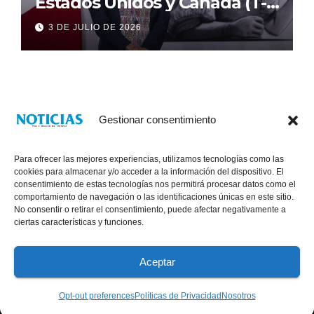
Estados Unidos y Canadá (T-
MEC) se mantiene hasta el
3 DE JULIO DE 2026
2036: Presidenta Claudia
Sheinbaum
Gestionar consentimiento
Para ofrecer las mejores experiencias, utilizamos tecnologías como las
cookies para almacenar y/o acceder a la información del dispositivo. El
consentimiento de estas tecnologías nos permitirá procesar datos como el
comportamiento de navegación o las identificaciones únicas en este sitio.
No consentir o retirar el consentimiento, puede afectar negativamente a
® Derechos Reservados 2026
|
Noticias Voz E Imagen de Chiapas.
ciertas características y funciones.
11a Calle Poniente Sur No. 960, Col. Las Terrazas, Tuxtla Gutiérrez,
Chiapas. VENTAS: 961 6120154
Aceptar
Políticas de Privacidad
Opt-out preferences
Políticas de Privacidad
Nosotros