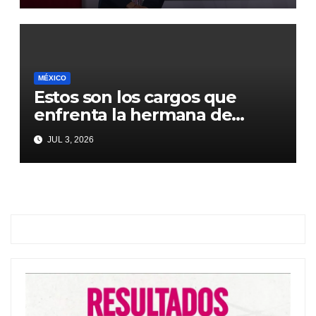
Sheinbaum
MÉXICO
Estos son los cargos que
enfrenta la hermana de
Emilio Lozoya
JUL 3, 2026