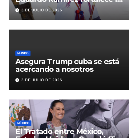
transformación de Aldama
3 DE JULIO DE 2026
con inversión histórica
MUNDO
Asegura Trump cuba se está
acercando a nosotros
3 DE JULIO DE 2026
MÉXICO
El Tratado entre México,