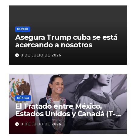
MUNDO
Asegura Trump cuba se está
acercando a nosotros
3 DE JULIO DE 2026
MÉXICO
El Tratado entre México,
Estados Unidos y Canadá (T-
MEC) se mantiene hasta el
3 DE JULIO DE 2026
2036: Presidenta Claudia