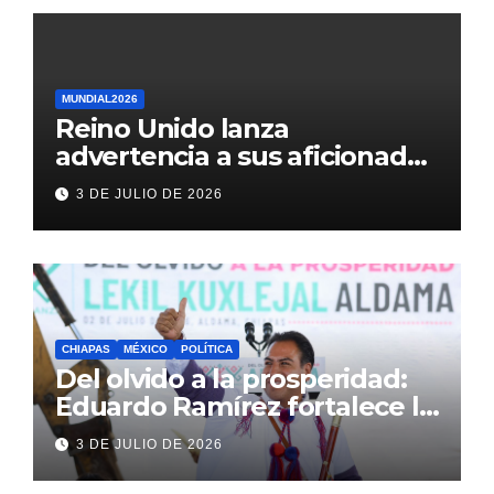
MUNDIAL2026
Reino Unido lanza
advertencia a sus aficionados
antes del México vs
3 DE JULIO DE 2026
Inglaterra en el Mundial 2026
CHIAPAS
MÉXICO
POLÍTICA
Del olvido a la prosperidad:
Eduardo Ramírez fortalece la
transformación de Aldama
3 DE JULIO DE 2026
con inversión histórica