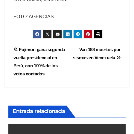
FOTO: AGENCIAS
Navegación
Fujimori gana segunda
Van 188 muertos por
vuelta presidencial en
sismos en Venezuela
de
Perú, con 100% de los
entradas
votos contados
Entrada relacionada