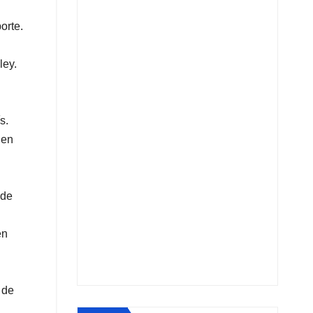
orte.
ley.
s.
 en
 de
en
 de