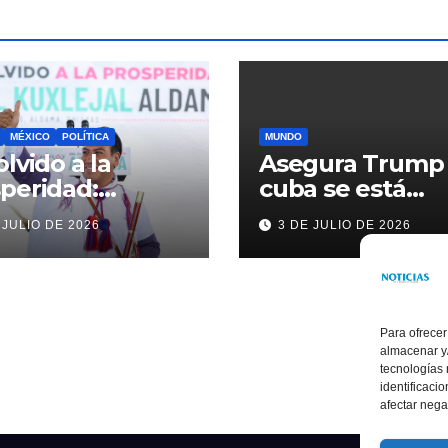
MÉXICO
POLÍTICA
MUNDO
olvido a la
Asegura Trump
peridad:
cuba se está
ardo Ramírez
acercando a
 JULIO DE 2026
3 DE JULIO DE 2026
alece la
nosotros
sformación de
ama con
rsión histórica
Para ofrecer
almacenar y/
tecnologías
identificaci
afectar nega