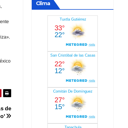
Clima
,
mente
iza».
México
as de
co’