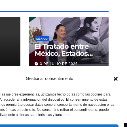
MÉXICO
El Tratado entre
México, Estados
Unidos y Canadá (T-
3 DE JULIO DE 2026
MEC) se mantiene
hasta el 2036:
Gestionar consentimiento
Presidenta Claudia
Sheinbaum
 las mejores experiencias, utilizamos tecnologías como las cookies para
o acceder a la información del dispositivo. El consentimiento de estas
 nos permitirá procesar datos como el comportamiento de navegación o las
ones únicas en este sitio. No consentir o retirar el consentimiento, puede
tivamente a ciertas características y funciones.