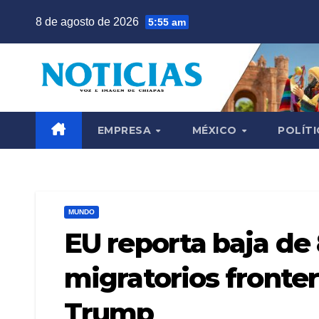
Saltar
8 de agosto de 2026
5:55 am
al
contenido
EMPRESA
MÉXICO
POLÍTI
MUNDO
EU reporta baja de
migratorios fronter
Trump