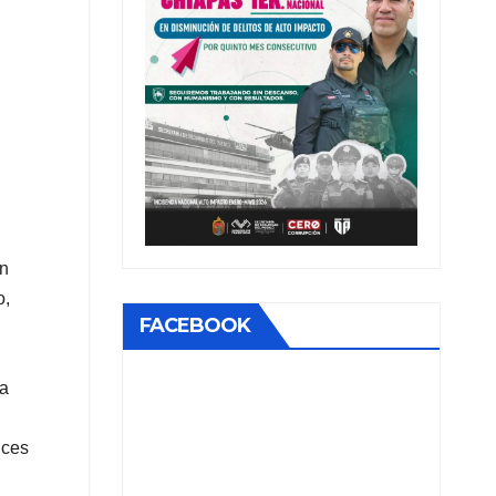
on
o,
FACEBOOK
la
uces