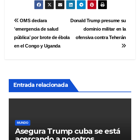
Navegación
OMS declara
Donald Trump presume su
‘emergencia de salud
dominio militar en la
de
pública’ por brote de ébola
ofensiva contra Teherán
entradas
en el Congo y Uganda
Entrada relacionada
MUNDO
Asegura Trump cuba se está
acercando a nosotros