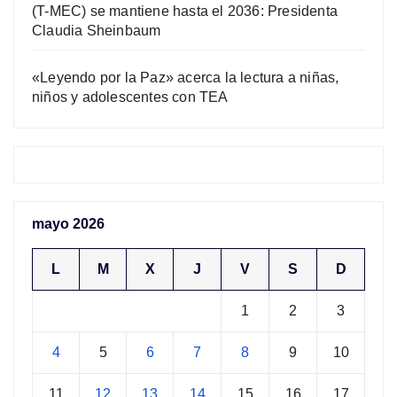
(T-MEC) se mantiene hasta el 2036: Presidenta
Claudia Sheinbaum
«Leyendo por la Paz» acerca la lectura a niñas,
niños y adolescentes con TEA
mayo 2026
L
M
X
J
V
S
D
1
2
3
4
5
6
7
8
9
10
11
12
13
14
15
16
17