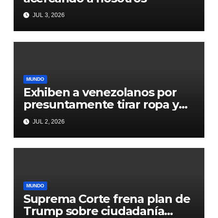
JUL 3, 2026
MUNDO
Exhiben a venezolanos por
presuntamente tirar ropa y
comida que les llegaron de
JUL 2, 2026
donaciones
MUNDO
Suprema Corte frena plan de
Trump sobre ciudadanía