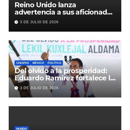
Reino Unido lanza
advertencia a sus aficionados
antes del México vs
3 DE JULIO DE 2026
Inglaterra en el Mundial 2026
CHIAPAS
MÉXICO
POLÍTICA
Del olvido a la prosperidad:
Eduardo Ramírez fortalece la
transformación de Aldama
3 DE JULIO DE 2026
con inversión histórica
MUNDO