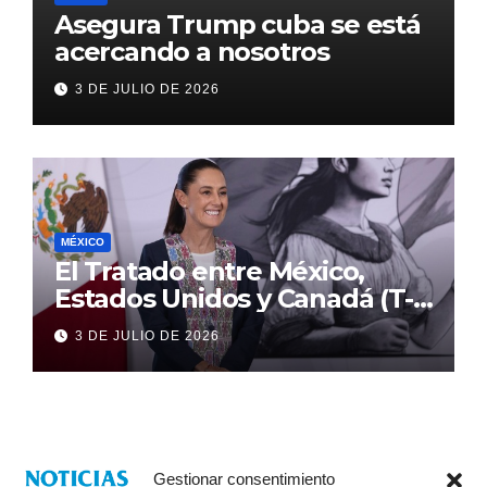
Asegura Trump cuba se está
acercando a nosotros
3 DE JULIO DE 2026
MÉXICO
El Tratado entre México,
Estados Unidos y Canadá (T-
MEC) se mantiene hasta el
3 DE JULIO DE 2026
2036: Presidenta Claudia
Sheinbaum
Gestionar consentimiento