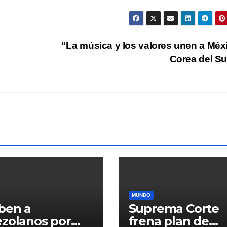
“La música y los valores unen a Méx
Corea del S
MUNDO
ben a
Suprema Corte
zolanos por
frena plan de