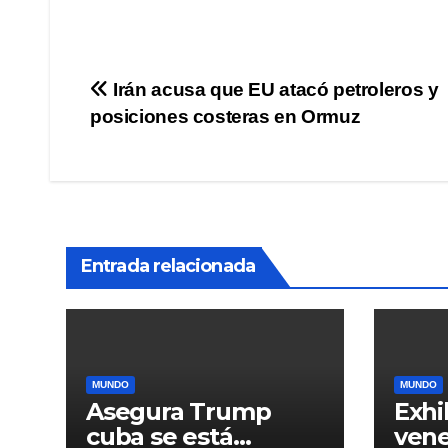
Navegación
Irán acusa que EU atacó petroleros y
posiciones costeras en Ormuz
de
entradas
Entrada relacionada
MUNDO
MUNDO
Asegura Trump
Exhi
cuba se está
vene