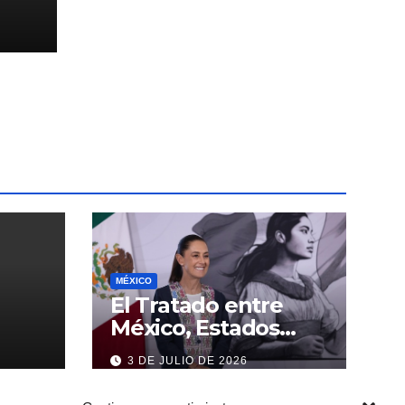
l
MÉXICO
El Tratado entre
México, Estados
Unidos y Canadá (T-
3 DE JULIO DE 2026
MEC) se mantiene
hasta el 2036: