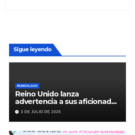
Sigue leyendo
MUNDIAL2026
Reino Unido lanza
advertencia a sus aficionados
antes del México vs
3 DE JULIO DE 2026
Inglaterra en el Mundial 2026