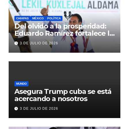
CHIAPAS
MÉXICO
POLÍTICA
Del olvido a la prosperidad:
Eduardo Ramírez fortalece la
transformación de Aldama
3 DE JULIO DE 2026
con inversión histórica
MUNDO
Asegura Trump cuba se está
acercando a nosotros
3 DE JULIO DE 2026