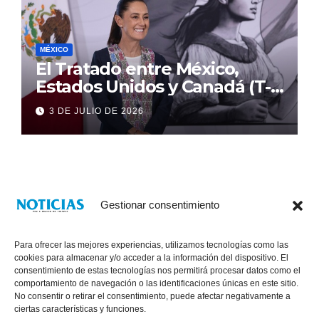
MÉXICO
El Tratado entre México,
Estados Unidos y Canadá (T-
MEC) se mantiene hasta el
3 DE JULIO DE 2026
2036: Presidenta Claudia
Sheinbaum
Gestionar consentimiento
Para ofrecer las mejores experiencias, utilizamos tecnologías como las
cookies para almacenar y/o acceder a la información del dispositivo. El
consentimiento de estas tecnologías nos permitirá procesar datos como el
comportamiento de navegación o las identificaciones únicas en este sitio.
No consentir o retirar el consentimiento, puede afectar negativamente a
® Derechos Reservados 2026
|
Noticias Voz E Imagen de Chiapas.
ciertas características y funciones.