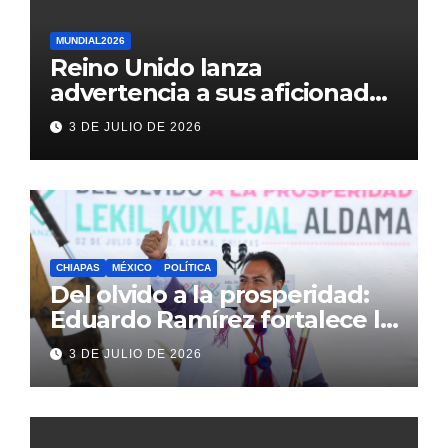
MUNDIAL2026
Reino Unido lanza
advertencia a sus aficionados
antes del México vs
3 DE JULIO DE 2026
Inglaterra en el Mundial 2026
CHIAPAS
MÉXICO
POLÍTICA
Del olvido a la prosperidad:
Eduardo Ramírez fortalece la
transformación de Aldama
3 DE JULIO DE 2026
con inversión histórica