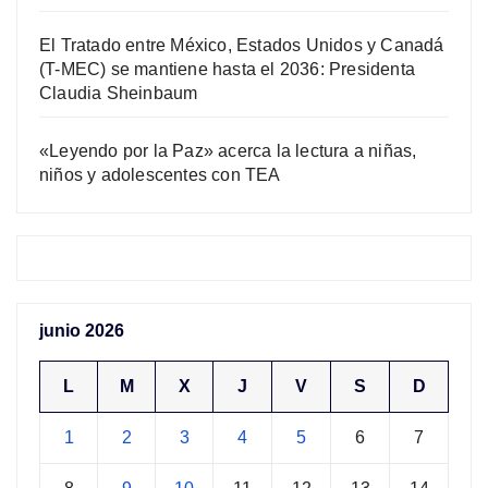
El Tratado entre México, Estados Unidos y Canadá
(T-MEC) se mantiene hasta el 2036: Presidenta
Claudia Sheinbaum
«Leyendo por la Paz» acerca la lectura a niñas,
niños y adolescentes con TEA
junio 2026
L
M
X
J
V
S
D
1
2
3
4
5
6
7