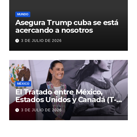
MUNDO
Asegura Trump cuba se está
acercando a nosotros
3 DE JULIO DE 2026
MÉXICO
El Tratado entre México,
Estados Unidos y Canadá (T-
MEC) se mantiene hasta el
3 DE JULIO DE 2026
2036: Presidenta Claudia
Sheinbaum