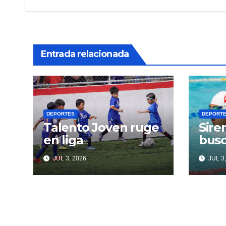
entradas
Entrada relacionada
DEPORTES
DEPORT
Talento Joven ruge
Sire
en liga
busc
JUL 3, 2026
JUL 3,