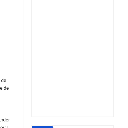
e de
re de
erder,
or y