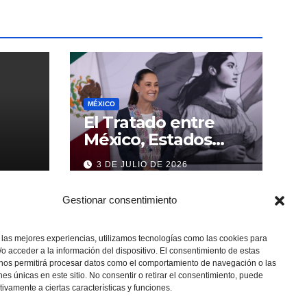
MÉXICO
El Tratado entre
México, Estados
Unidos y Canadá (T-
3 DE JULIO DE 2026
MEC) se mantiene
hasta el 2036:
Gestionar consentimiento
Presidenta Claudia
Sheinbaum
 las mejores experiencias, utilizamos tecnologías como las cookies para
o acceder a la información del dispositivo. El consentimiento de estas
 nos permitirá procesar datos como el comportamiento de navegación o las
ones únicas en este sitio. No consentir o retirar el consentimiento, puede
tivamente a ciertas características y funciones.