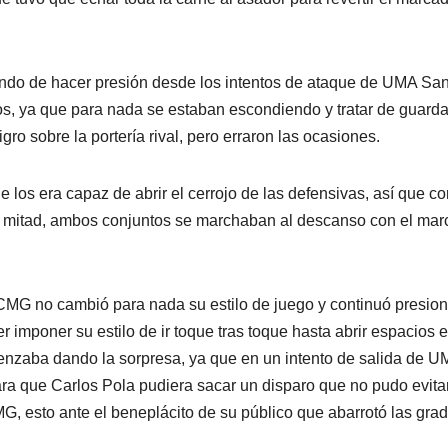
tando de hacer presión desde los intentos de ataque de UMA Sa
os, ya que para nada se estaban escondiendo y tratar de guarda
ro sobre la portería rival, pero erraron las ocasiones.
 los era capaz de abrir el cerrojo de las defensivas, así que co
era mitad, ambos conjuntos se marchaban al descanso con el mar
CMG no cambió para nada su estilo de juego y continuó presio
r imponer su estilo de ir toque tras toque hasta abrir espacios e
enzaba dando la sorpresa, ya que en un intento de salida de U
ara que Carlos Pola pudiera sacar un disparo que no pudo evitar
MG, esto ante el beneplácito de su público que abarrotó las gra