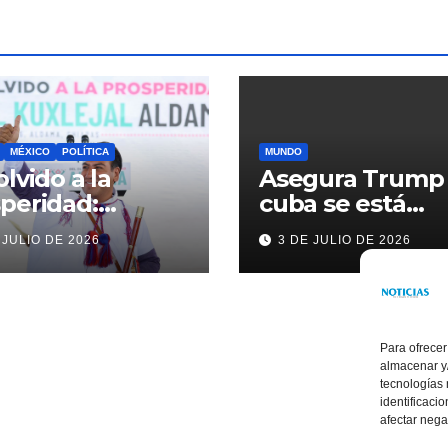
MÉXICO
POLÍTICA
MUNDO
olvido a la
Asegura Trump
peridad:
cuba se está
ardo Ramírez
acercando a
 JULIO DE 2026
3 DE JULIO DE 2026
alece la
nosotros
sformación de
ama con
rsión histórica
Para ofrecer
almacenar y/
tecnologías
identificaci
afectar nega