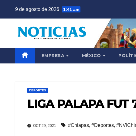
Saltar
9 de agosto de 2026
1:41 am
al
contenido
EMPRESA
MÉXICO
POLÍTI
DEPORTES
LIGA PALAPA FUT 
#Chiapas
,
#Deportes
,
#NVIChi
OCT 29, 2021