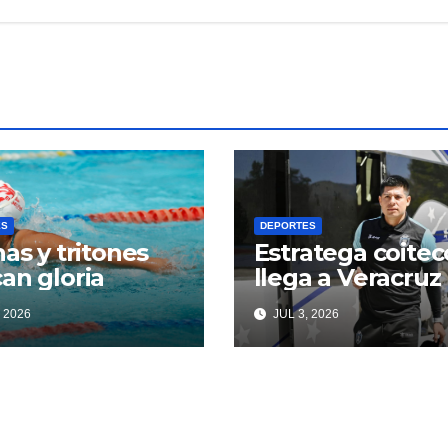
ES
DEPORTES
nas y tritones
Estratega coitec
an gloria
llega a Veracruz
 2026
JUL 3, 2026