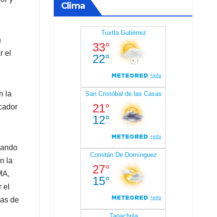
Clima
n
r el
n la
cador
nando
n la
MA,
 el
das de