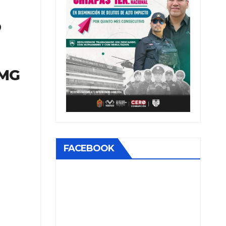
o
CMG
FACEBOOK