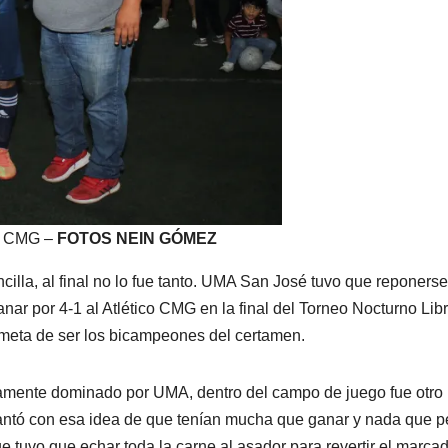
co CMG –
FOTOS NEIN GÓMEZ
cilla, al final no lo fue tanto. UMA San José tuvo que reponers
ar por 4-1 al Atlético CMG en la final del Torneo Nocturno Lib
 meta de ser los bicampeones del certamen.
iamente dominado por UMA, dentro del campo de juego fue otro
plantó con esa idea de que tenían mucha que ganar y nada que p
e tuvo que echar toda la carne al asador para revertir el marcad