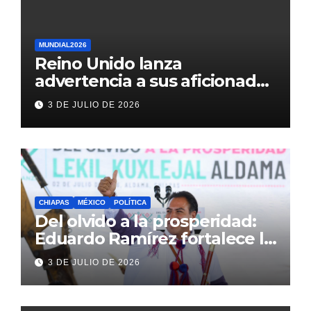
MUNDIAL2026
Reino Unido lanza
advertencia a sus aficionados
antes del México vs
3 DE JULIO DE 2026
Inglaterra en el Mundial 2026
CHIAPAS
MÉXICO
POLÍTICA
Del olvido a la prosperidad:
Eduardo Ramírez fortalece la
transformación de Aldama
3 DE JULIO DE 2026
con inversión histórica