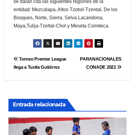
se darán cita las siguientes regiones de la
entidad: Mezcalapa, Altos Tzotsil-Tzental, De los
Bosques, Norte, Sierra, Selva Lacandona,
Maya,Tulija-Tzeltal-Chol y Meseta Comiteca.
Navegación
Torneo Premier League
PARANACIONALES
llega a Tuxtla Gutiérrez
CONADE 2021
de
entradas
Entrada relacionada