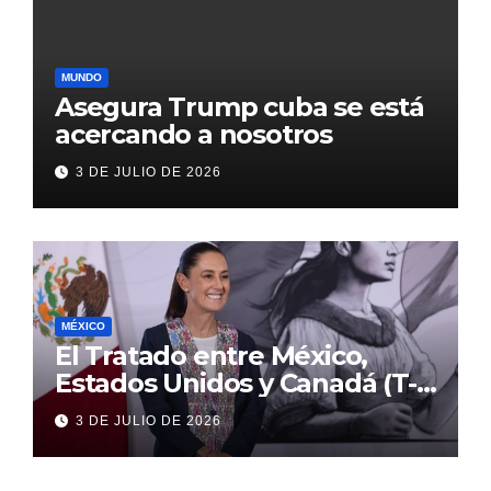
MUNDO
Asegura Trump cuba se está
acercando a nosotros
3 DE JULIO DE 2026
MÉXICO
El Tratado entre México,
Estados Unidos y Canadá (T-
MEC) se mantiene hasta el
3 DE JULIO DE 2026
2036: Presidenta Claudia
Sheinbaum