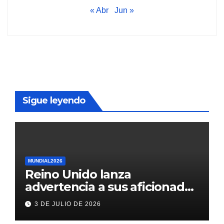
« Abr
Jun »
Sigue leyendo
MUNDIAL2026
Reino Unido lanza
advertencia a sus aficionados
antes del México vs
3 DE JULIO DE 2026
Inglaterra en el Mundial 2026