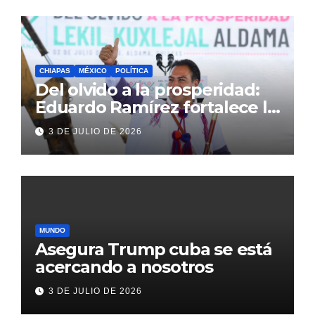
CHIAPAS
MÉXICO
POLÍTICA
Del olvido a la prosperidad:
Eduardo Ramírez fortalece la
transformación de Aldama
3 DE JULIO DE 2026
con inversión histórica
MUNDO
Asegura Trump cuba se está
acercando a nosotros
3 DE JULIO DE 2026