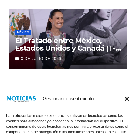
MÉXICO
El Tratado entre México,
Estados Unidos y Canadá (T-
MEC) se mantiene hasta el
3 DE JULIO DE 2026
2036: Presidenta Claudia
Sheinbaum
Gestionar consentimiento
Para ofrecer las mejores experiencias, utilizamos tecnologías como las
cookies para almacenar y/o acceder a la información del dispositivo. El
consentimiento de estas tecnologías nos permitirá procesar datos como el
comportamiento de navegación o las identificaciones únicas en este sitio.