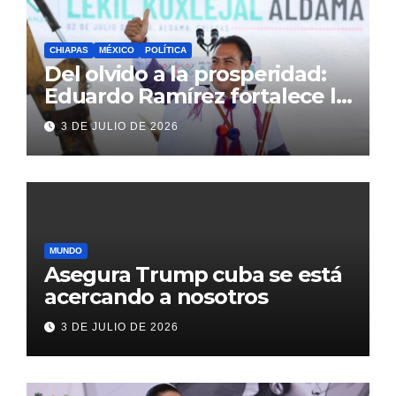
CHIAPAS
MÉXICO
POLÍTICA
Del olvido a la prosperidad:
Eduardo Ramírez fortalece la
transformación de Aldama
3 DE JULIO DE 2026
con inversión histórica
MUNDO
Asegura Trump cuba se está
acercando a nosotros
3 DE JULIO DE 2026