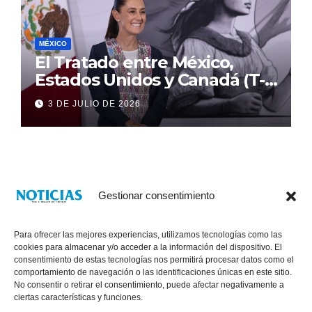
MÉXICO
El Tratado entre México,
Estados Unidos y Canadá (T-
MEC) se mantiene hasta el
3 DE JULIO DE 2026
2036: Presidenta Claudia
Sheinbaum
Gestionar consentimiento
Para ofrecer las mejores experiencias, utilizamos tecnologías como las
cookies para almacenar y/o acceder a la información del dispositivo. El
consentimiento de estas tecnologías nos permitirá procesar datos como el
comportamiento de navegación o las identificaciones únicas en este sitio.
No consentir o retirar el consentimiento, puede afectar negativamente a
® Derechos Reservados 2026
|
Noticias Voz E Imagen de Chiapas.
ciertas características y funciones.