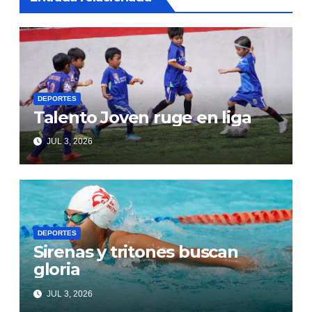
DEPORTES
Talento Joven ruge en liga
JUL 3, 2026
DEPORTES
Sirenas y tritones buscan
gloria
JUL 3, 2026