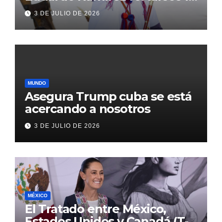
transformación de Aldama
3 DE JULIO DE 2026
con inversión histórica
MUNDO
Asegura Trump cuba se está
acercando a nosotros
3 DE JULIO DE 2026
MÉXICO
El Tratado entre México,
Estados Unidos y Canadá (T-