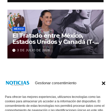
MÉXICO
El Tratado entre México,
Estados Unidos y Canadá (T-
MEC) se mantiene hasta el
3 DE JULIO DE 2026
2036: Presidenta Claudia
Sheinbaum
Gestionar consentimiento
Para ofrecer las mejores experiencias, utilizamos tecnologías como las
cookies para almacenar y/o acceder a la información del dispositivo. El
consentimiento de estas tecnologías nos permitirá procesar datos como el
comportamiento de navegación o las identificaciones únicas en este sitio.