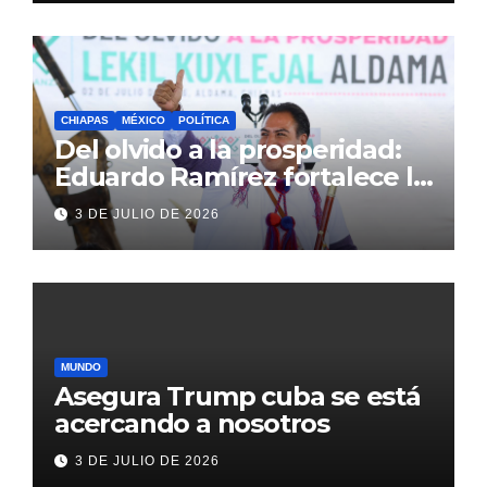
CHIAPAS
MÉXICO
POLÍTICA
Del olvido a la prosperidad:
Eduardo Ramírez fortalece la
transformación de Aldama
3 DE JULIO DE 2026
con inversión histórica
MUNDO
Asegura Trump cuba se está
acercando a nosotros
3 DE JULIO DE 2026