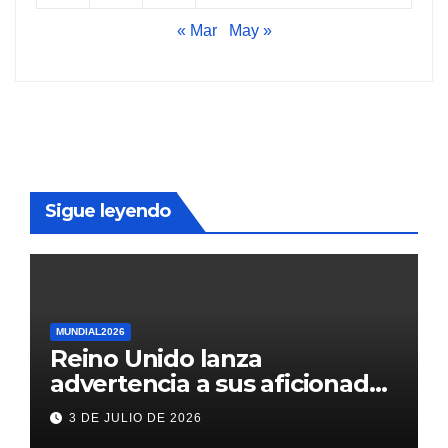
« Mar
May »
Sigue leyendo
MUNDIAL2026
Reino Unido lanza
advertencia a sus aficionados
antes del México vs
3 DE JULIO DE 2026
Inglaterra en el Mundial 2026