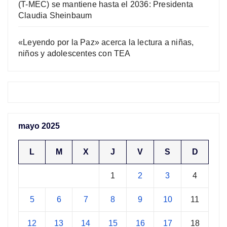
(T-MEC) se mantiene hasta el 2036: Presidenta
Claudia Sheinbaum
«Leyendo por la Paz» acerca la lectura a niñas,
niños y adolescentes con TEA
mayo 2025
L
M
X
J
V
S
D
1
2
3
4
5
6
7
8
9
10
11
12
13
14
15
16
17
18