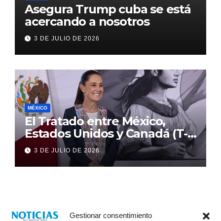
Asegura Trump cuba se está
acercando a nosotros
3 DE JULIO DE 2026
MÉXICO
El Tratado entre México,
Estados Unidos y Canadá (T-
MEC) se mantiene hasta el
3 DE JULIO DE 2026
2036: Presidenta Claudia
Sheinbaum
Gestionar consentimiento