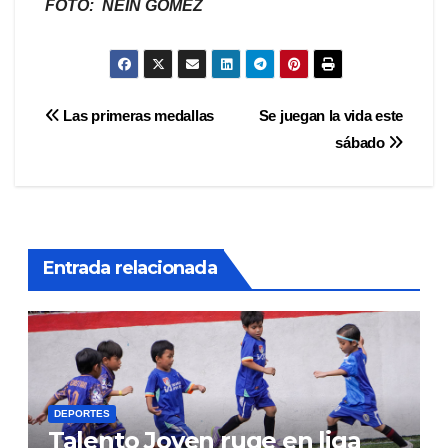
FOTO
: NEIN GÓMEZ
Navegación
Las primeras medallas
Se juegan la vida este
sábado
de
entradas
Entrada relacionada
DEPORTES
Talento Joven ruge en liga