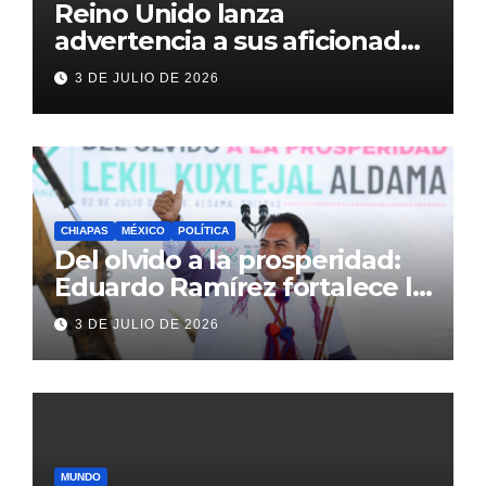
Reino Unido lanza
advertencia a sus aficionados
antes del México vs
3 DE JULIO DE 2026
Inglaterra en el Mundial 2026
CHIAPAS
MÉXICO
POLÍTICA
Del olvido a la prosperidad:
Eduardo Ramírez fortalece la
transformación de Aldama
3 DE JULIO DE 2026
con inversión histórica
MUNDO