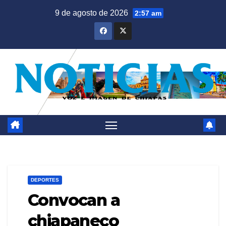
Saltar
9 de agosto de 2026
2:57 am
al
contenido
DEPORTES
Convocan a
chiapaneco