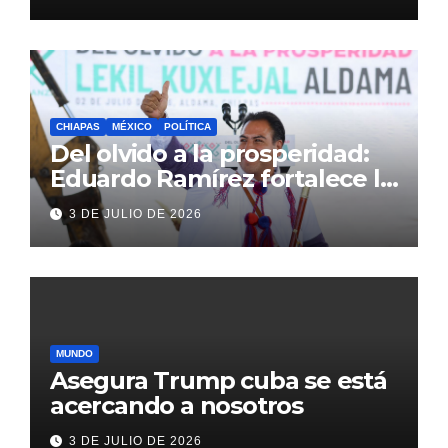
Inglaterra en el Mundial 2026
CHIAPAS
MÉXICO
POLÍTICA
Del olvido a la prosperidad:
Eduardo Ramírez fortalece la
transformación de Aldama
3 DE JULIO DE 2026
con inversión histórica
MUNDO
Asegura Trump cuba se está
acercando a nosotros
3 DE JULIO DE 2026