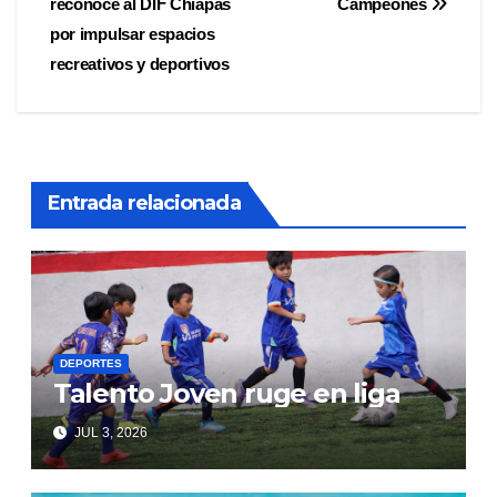
reconoce al DIF Chiapas
Campeones
de
por impulsar espacios
entradas
recreativos y deportivos
Entrada relacionada
DEPORTES
Talento Joven ruge en liga
JUL 3, 2026