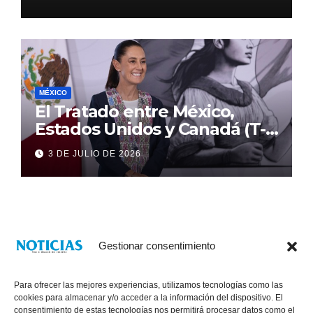
MÉXICO
El Tratado entre México,
Estados Unidos y Canadá (T-
MEC) se mantiene hasta el
3 DE JULIO DE 2026
2036: Presidenta Claudia
Sheinbaum
Gestionar consentimiento
Para ofrecer las mejores experiencias, utilizamos tecnologías como las
cookies para almacenar y/o acceder a la información del dispositivo. El
consentimiento de estas tecnologías nos permitirá procesar datos como el