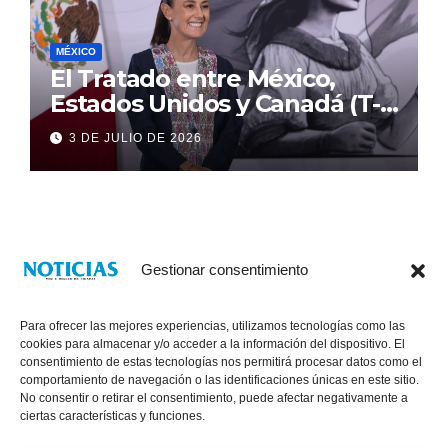
MÉXICO
El Tratado entre México,
Estados Unidos y Canadá (T-
MEC) se mantiene hasta el
3 DE JULIO DE 2026
2036: Presidenta Claudia
Sheinbaum
Gestionar consentimiento
Para ofrecer las mejores experiencias, utilizamos tecnologías como las
cookies para almacenar y/o acceder a la información del dispositivo. El
consentimiento de estas tecnologías nos permitirá procesar datos como el
comportamiento de navegación o las identificaciones únicas en este sitio.
No consentir o retirar el consentimiento, puede afectar negativamente a
® Derechos Reservados 2026
|
Noticias Voz E Imagen de Chiapas.
ciertas características y funciones.
11a Calle Poniente Sur No. 960, Col. Las Terrazas, Tuxtla Gutiérrez,