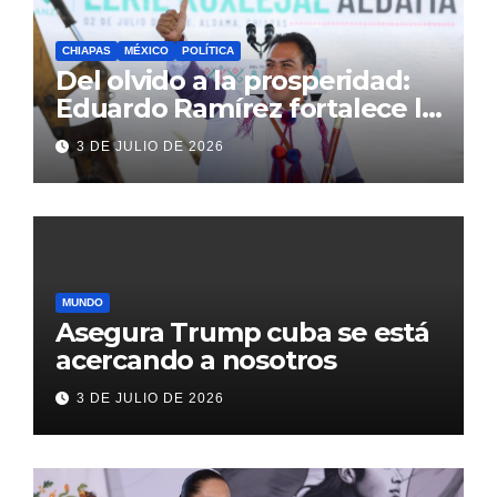
CHIAPAS
MÉXICO
POLÍTICA
Del olvido a la prosperidad:
Eduardo Ramírez fortalece la
transformación de Aldama
3 DE JULIO DE 2026
con inversión histórica
MUNDO
Asegura Trump cuba se está
acercando a nosotros
3 DE JULIO DE 2026