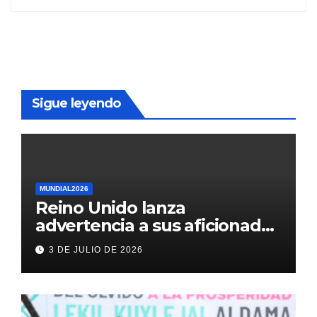
Sigue leyendo
MUNDIAL2026
Reino Unido lanza
advertencia a sus aficionados
antes del México vs
3 DE JULIO DE 2026
Inglaterra en el Mundial 2026