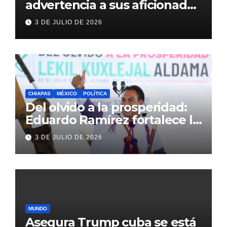
advertencia a sus aficionados
antes del México vs
3 DE JULIO DE 2026
Inglaterra en el Mundial 2026
CHIAPAS
MÉXICO
POLÍTICA
Del olvido a la prosperidad:
Eduardo Ramírez fortalece la
transformación de Aldama
3 DE JULIO DE 2026
con inversión histórica
MUNDO
Asegura Trump cuba se está