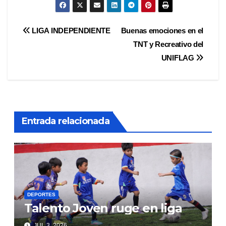
Navegación
LIGA INDEPENDIENTE
Buenas emociones en el
TNT y Recreativo del
de
UNIFLAG
entradas
Entrada relacionada
DEPORTES
Talento Joven ruge en liga
JUL 3, 2026