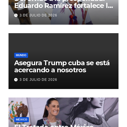
Eduardo Ramírez fortalece la
transformación de Aldama
3 DE JULIO DE 2026
con inversión histórica
MUNDO
Asegura Trump cuba se está
acercando a nosotros
3 DE JULIO DE 2026
MÉXICO