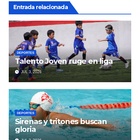
Entrada relacionada
DEPORTES
Talento Joven ruge en liga
JUL 3, 2026
DEPORTES
Sirenas y tritones buscan
gloria