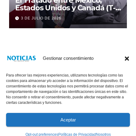
El Tratado entre México,
Estados Unidos y Canadá (T-
MEC) se mantiene hasta el
3 DE JULIO DE 2026
2036: Presidenta Claudia
Sheinbaum
Gestionar consentimiento
Para ofrecer las mejores experiencias, utilizamos tecnologías como las
cookies para almacenar y/o acceder a la información del dispositivo. El
consentimiento de estas tecnologías nos permitirá procesar datos como el
comportamiento de navegación o las identificaciones únicas en este sitio.
No consentir o retirar el consentimiento, puede afectar negativamente a
® Derechos Reservados 2026
|
Noticias Voz E Imagen de Chiapas.
ciertas características y funciones.
11a Calle Poniente Sur No. 960, Col. Las Terrazas, Tuxtla Gutiérrez,
Chiapas. VENTAS: 961 6120154
Aceptar
Políticas de Privacidad
Opt-out preferences
Políticas de Privacidad
Nosotros