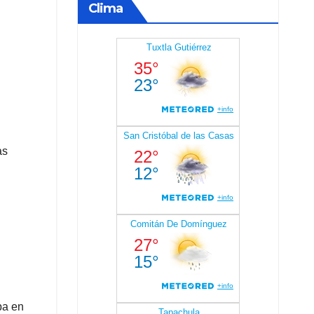
Clima
as
ba en