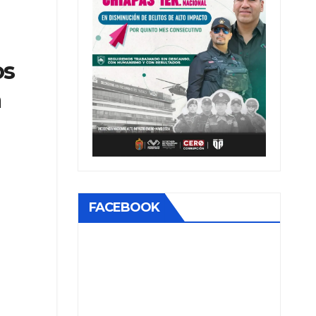
os
a
FACEBOOK