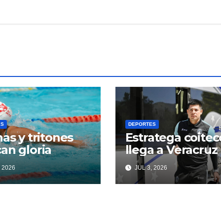
ES
DEPORTES
nas y tritones
Estratega coitec
an gloria
llega a Veracruz
 2026
JUL 3, 2026