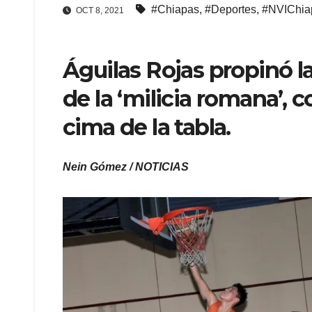
#Chiapas
,
#Deportes
,
#NVIChia
OCT 8, 2021
Águilas Rojas propinó la
de la ‘milicia romana’, 
cima de la tabla.
Nein Gómez / NOTICIAS