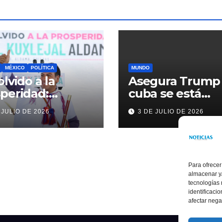
MÉXICO
POLÍTICA
MUNDO
olvido a la
Asegura Trump
peridad:
cuba se está
ardo Ramírez
acercando a
 JULIO DE 2026
3 DE JULIO DE 2026
alece la
nosotros
sformación de
ama con
rsión histórica
Para ofrecer
almacenar y/
tecnologías
identificaci
afectar nega