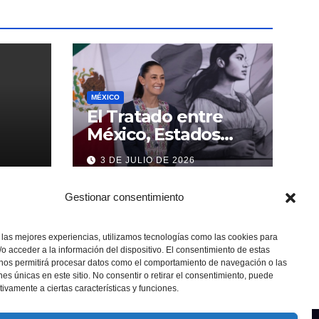
MÉXICO
El Tratado entre
México, Estados
Unidos y Canadá (T-
3 DE JULIO DE 2026
MEC) se mantiene
hasta el 2036:
Gestionar consentimiento
Presidenta Claudia
Sheinbaum
 las mejores experiencias, utilizamos tecnologías como las cookies para
o acceder a la información del dispositivo. El consentimiento de estas
 nos permitirá procesar datos como el comportamiento de navegación o las
ones únicas en este sitio. No consentir o retirar el consentimiento, puede
tivamente a ciertas características y funciones.