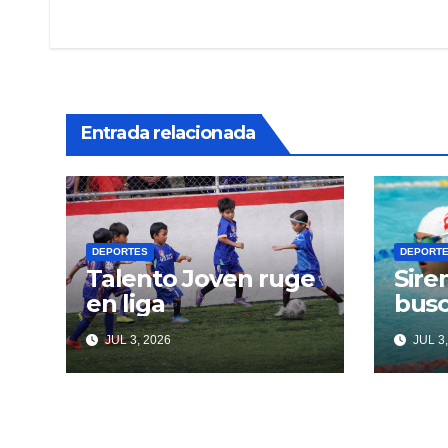
de
entradas
Entrada relacionada
DEPORTES
DEPORT
Talento Joven ruge
Sire
en liga
busc
JUL 3, 2026
JUL 3,