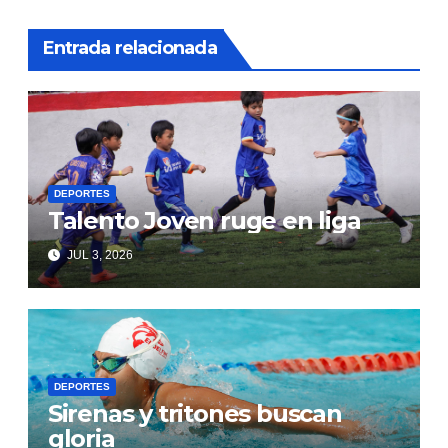
Entrada relacionada
DEPORTES
Talento Joven ruge en liga
JUL 3, 2026
DEPORTES
Sirenas y tritones buscan
gloria