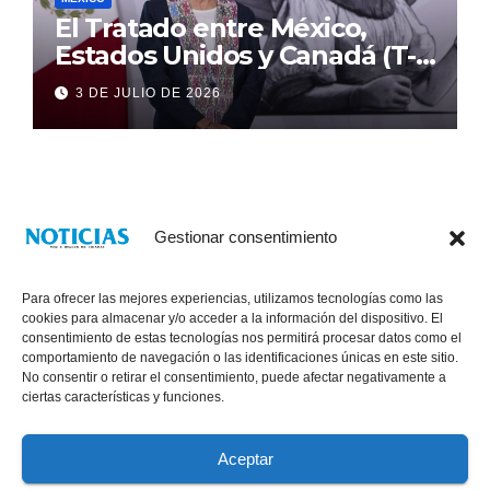
El Tratado entre México,
Estados Unidos y Canadá (T-
MEC) se mantiene hasta el
3 DE JULIO DE 2026
2036: Presidenta Claudia
Sheinbaum
Gestionar consentimiento
Para ofrecer las mejores experiencias, utilizamos tecnologías como las
cookies para almacenar y/o acceder a la información del dispositivo. El
consentimiento de estas tecnologías nos permitirá procesar datos como el
comportamiento de navegación o las identificaciones únicas en este sitio.
No consentir o retirar el consentimiento, puede afectar negativamente a
® Derechos Reservados 2026
|
Noticias Voz E Imagen de Chiapas.
ciertas características y funciones.
11a Calle Poniente Sur No. 960, Col. Las Terrazas, Tuxtla Gutiérrez,
Chiapas. VENTAS: 961 6120154
Aceptar