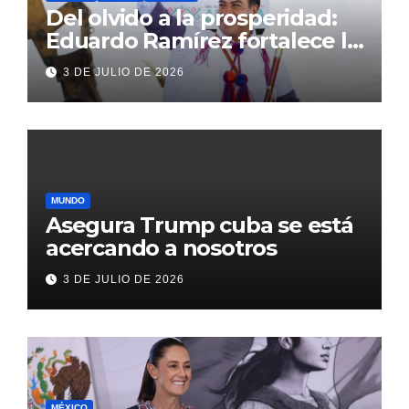
Del olvido a la prosperidad:
Eduardo Ramírez fortalece la
transformación de Aldama
3 DE JULIO DE 2026
con inversión histórica
MUNDO
Asegura Trump cuba se está
acercando a nosotros
3 DE JULIO DE 2026
MÉXICO