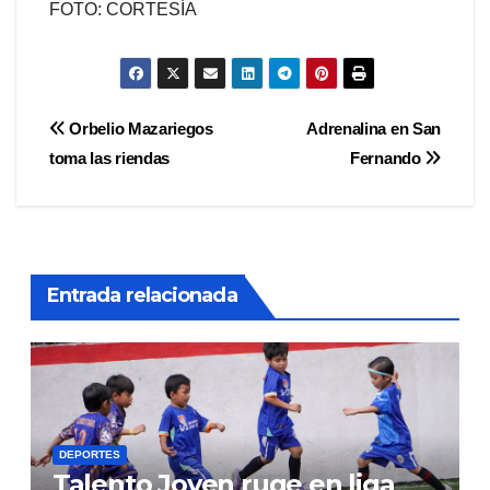
FOTO: CORTESÍA
Navegación
Orbelio Mazariegos
Adrenalina en San
toma las riendas
Fernando
de
entradas
Entrada relacionada
DEPORTES
Talento Joven ruge en liga