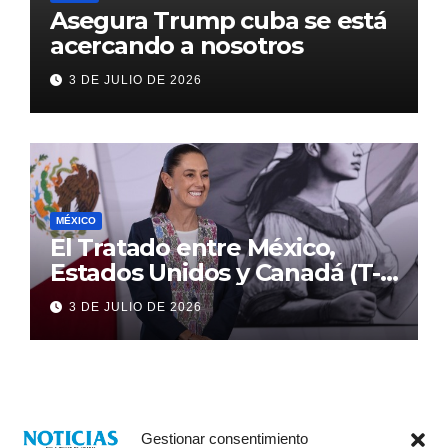
Asegura Trump cuba se está
acercando a nosotros
3 DE JULIO DE 2026
MÉXICO
El Tratado entre México,
Estados Unidos y Canadá (T-
MEC) se mantiene hasta el
3 DE JULIO DE 2026
2036: Presidenta Claudia
Sheinbaum
Gestionar consentimiento