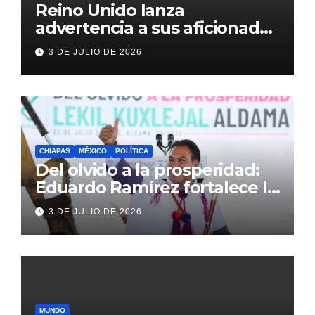
Reino Unido lanza
advertencia a sus aficionados
antes del México vs
3 DE JULIO DE 2026
Inglaterra en el Mundial 2026
CHIAPAS
MÉXICO
POLÍTICA
Del olvido a la prosperidad:
Eduardo Ramírez fortalece la
transformación de Aldama
3 DE JULIO DE 2026
con inversión histórica
MUNDO