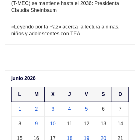
(T-MEC) se mantiene hasta el 2036: Presidenta
Claudia Sheinbaum
«Leyendo por la Paz» acerca la lectura a niñas,
niños y adolescentes con TEA
junio 2026
L
M
X
J
V
S
D
1
2
3
4
5
6
7
8
9
10
11
12
13
14
15
16
17
18
19
20
21