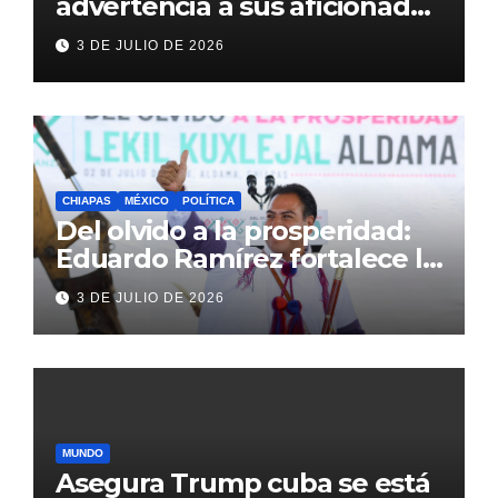
advertencia a sus aficionados
antes del México vs
3 DE JULIO DE 2026
Inglaterra en el Mundial 2026
CHIAPAS
MÉXICO
POLÍTICA
Del olvido a la prosperidad:
Eduardo Ramírez fortalece la
transformación de Aldama
3 DE JULIO DE 2026
con inversión histórica
MUNDO
Asegura Trump cuba se está