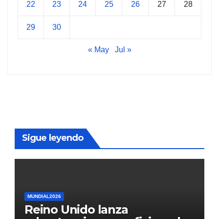
22
23
24
25
26
27
28
29
30
« May
Jul »
Sigue leyendo
MUNDIAL2026
Reino Unido lanza