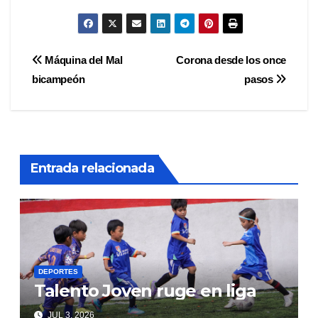
Navegación
Máquina del Mal
Corona desde los once
bicampeón
pasos
de
entradas
Entrada relacionada
DEPORTES
Talento Joven ruge en liga
JUL 3, 2026