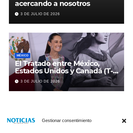
acercando a nosotros
3 DE JULIO DE 2026
MÉXICO
El Tratado entre México,
Estados Unidos y Canadá (T-
MEC) se mantiene hasta el
3 DE JULIO DE 2026
2036: Presidenta Claudia
Sheinbaum
Gestionar consentimiento