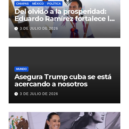
CHIAPAS
MÉXICO
POLÍTICA
Del olvido a la prosperidad:
Eduardo Ramírez fortalece la
transformación de Aldama
3 DE JULIO DE 2026
con inversión histórica
MUNDO
Asegura Trump cuba se está
acercando a nosotros
3 DE JULIO DE 2026