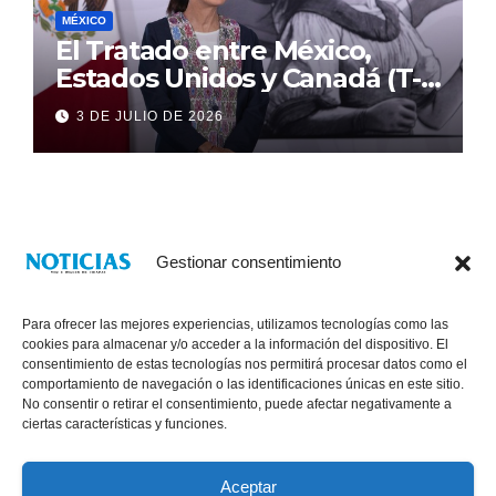
MÉXICO
El Tratado entre México,
Estados Unidos y Canadá (T-
MEC) se mantiene hasta el
3 DE JULIO DE 2026
2036: Presidenta Claudia
Sheinbaum
Gestionar consentimiento
Para ofrecer las mejores experiencias, utilizamos tecnologías como las
cookies para almacenar y/o acceder a la información del dispositivo. El
consentimiento de estas tecnologías nos permitirá procesar datos como el
comportamiento de navegación o las identificaciones únicas en este sitio.
No consentir o retirar el consentimiento, puede afectar negativamente a
® Derechos Reservados 2026
|
Noticias Voz E Imagen de Chiapas.
ciertas características y funciones.
11a Calle Poniente Sur No. 960, Col. Las Terrazas, Tuxtla Gutiérrez,
Chiapas. VENTAS: 961 6120154
Aceptar