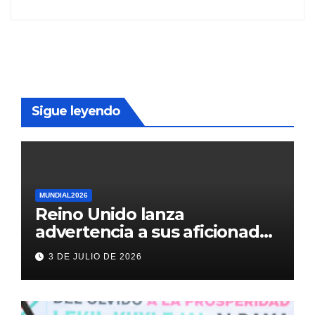
Sigue leyendo
MUNDIAL2026
Reino Unido lanza
advertencia a sus aficionados
antes del México vs
3 DE JULIO DE 2026
Inglaterra en el Mundial 2026