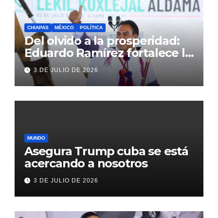
CHIAPAS
MÉXICO
POLÍTICA
Del olvido a la prosperidad:
Eduardo Ramírez fortalece la
transformación de Aldama
3 DE JULIO DE 2026
con inversión histórica
MUNDO
Asegura Trump cuba se está
acercando a nosotros
3 DE JULIO DE 2026