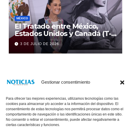
MÉXICO
El Tratado entre México,
Estados Unidos y Canadá (T-
MEC) se mantiene hasta el
3 DE JULIO DE 2026
2036: Presidenta Claudia
Sheinbaum
Gestionar consentimiento
Para ofrecer las mejores experiencias, utilizamos tecnologías como las
cookies para almacenar y/o acceder a la información del dispositivo. El
consentimiento de estas tecnologías nos permitirá procesar datos como el
comportamiento de navegación o las identificaciones únicas en este sitio.
No consentir o retirar el consentimiento, puede afectar negativamente a
® Derechos Reservados 2026
|
Noticias Voz E Imagen de Chiapas.
ciertas características y funciones.