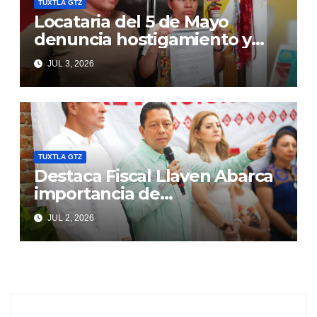
TUXTLA GTZ
Locataria del 5 de Mayo
denuncia hostigamiento y
amenaza de desalojo
JUL 3, 2026
TUXTLA GTZ
Destaca Fiscal Llaven Abarca
importancia de
corresponsabilidad de
JUL 2, 2026
instituciones y ciudadanía