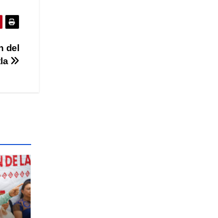
n del
tla