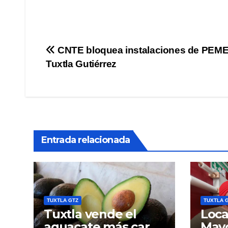
Navegación
CNTE bloquea instalaciones de PEM
Tuxtla Gutiérrez
de
entradas
Entrada relacionada
TUXTLA GTZ
TUXTLA 
Tuxtla vende el
Loca
aguacate más caro
May