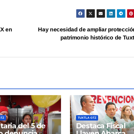
EX en
Hay necesidad de ampliar protecció
patrimonio histórico de Tux
GTZ
TUXTLA GTZ
taria del 5 de
Destaca Fiscal
o denuncia
Llaven Abarca