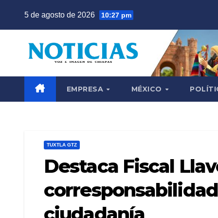
Saltar
5 de agosto de 2026
10:27 pm
al
contenido
EMPRESA
MÉXICO
POLÍTI
TUXTLA GTZ
Destaca Fiscal Lla
corresponsabilidad
ciudadanía