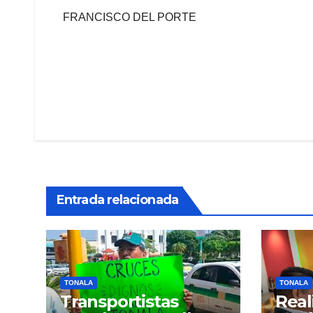
FRANCISCO DEL PORTE
Navegación
de
entradas
Entrada relacionada
TONALA
TONALA
Transportistas
Real