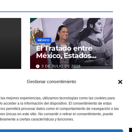
MÉXICO
El Tratado entre
México, Estados
Unidos y Canadá (T-
3 DE JULIO DE 2026
MEC) se mantiene
hasta el 2036:
Gestionar consentimiento
Presidenta Claudia
Sheinbaum
 las mejores experiencias, utilizamos tecnologías como las cookies para
o acceder a la información del dispositivo. El consentimiento de estas
 nos permitirá procesar datos como el comportamiento de navegación o las
ones únicas en este sitio. No consentir o retirar el consentimiento, puede
tivamente a ciertas características y funciones.