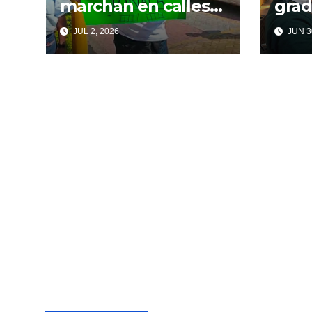
marchan en calles
grad
de Tonalá
CBTi
JUL 2, 2026
JUN 3