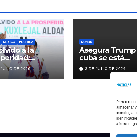
MÉXICO
POLÍTICA
MUNDO
olvido a la
Asegura Trump
peridad:
cuba se está
ardo Ramírez
acercando a
 JULIO DE 2026
3 DE JULIO DE 2026
alece la
nosotros
sformación de
ama con
rsión histórica
Para ofrecer
almacenar y/
tecnologías
identificaci
afectar nega