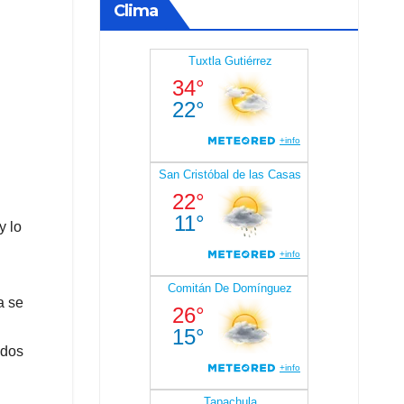
Clima
y lo
a se
idos