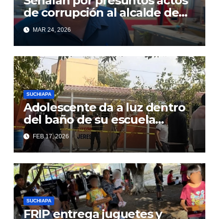
Señalan por presuntos actos
de corrupción al alcalde de
Suchiate
MAR 24, 2026
SUCHIAPA
Adolescente da a luz dentro
del baño de su escuela
preparatoria
FEB 17, 2026
SUCHIAPA
FRIP entrega juguetes y