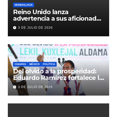
MUNDIAL2026
Reino Unido lanza
advertencia a sus aficionados
antes del México vs
3 DE JULIO DE 2026
Inglaterra en el Mundial 2026
CHIAPAS
MÉXICO
POLÍTICA
Del olvido a la prosperidad:
Eduardo Ramírez fortalece la
transformación de Aldama
3 DE JULIO DE 2026
con inversión histórica