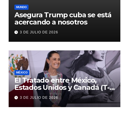
MUNDO
Asegura Trump cuba se está
acercando a nosotros
3 DE JULIO DE 2026
MÉXICO
El Tratado entre México,
Estados Unidos y Canadá (T-
MEC) se mantiene hasta el
3 DE JULIO DE 2026
2036: Presidenta Claudia
Sheinbaum