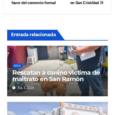
entradas
favor del comercio formal
en San Cristóbal
Entrada relacionada
SCLC
Rescatan a canino víctima de
maltrato en San Ramón
JUL 1, 2026