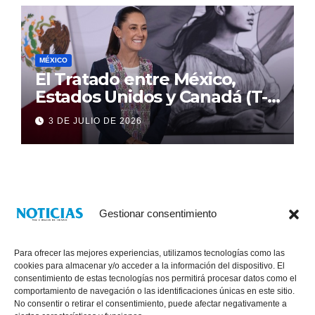
MÉXICO
El Tratado entre México,
Estados Unidos y Canadá (T-
MEC) se mantiene hasta el
3 DE JULIO DE 2026
2036: Presidenta Claudia
Sheinbaum
Gestionar consentimiento
Para ofrecer las mejores experiencias, utilizamos tecnologías como las
cookies para almacenar y/o acceder a la información del dispositivo. El
consentimiento de estas tecnologías nos permitirá procesar datos como el
comportamiento de navegación o las identificaciones únicas en este sitio.
No consentir o retirar el consentimiento, puede afectar negativamente a