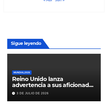
Sigue leyendo
MUNDIAL2026
Reino Unido lanza
advertencia a sus aficionados
antes del México vs
3 DE JULIO DE 2026
Inglaterra en el Mundial 2026