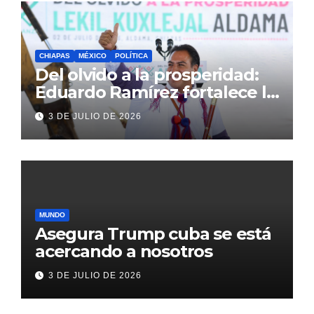
CHIAPAS
MÉXICO
POLÍTICA
Del olvido a la prosperidad:
Eduardo Ramírez fortalece la
transformación de Aldama
3 DE JULIO DE 2026
con inversión histórica
MUNDO
Asegura Trump cuba se está
acercando a nosotros
3 DE JULIO DE 2026