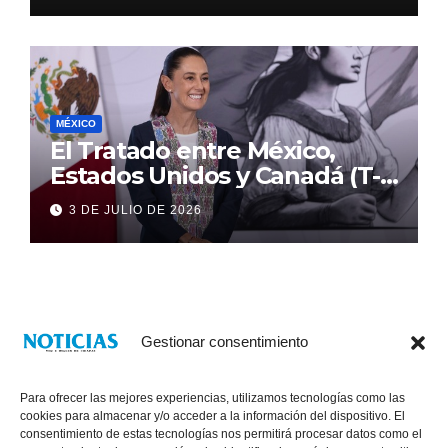
MÉXICO
El Tratado entre México,
Estados Unidos y Canadá (T-
MEC) se mantiene hasta el
3 DE JULIO DE 2026
2036: Presidenta Claudia
Sheinbaum
Gestionar consentimiento
Para ofrecer las mejores experiencias, utilizamos tecnologías como las
cookies para almacenar y/o acceder a la información del dispositivo. El
consentimiento de estas tecnologías nos permitirá procesar datos como el