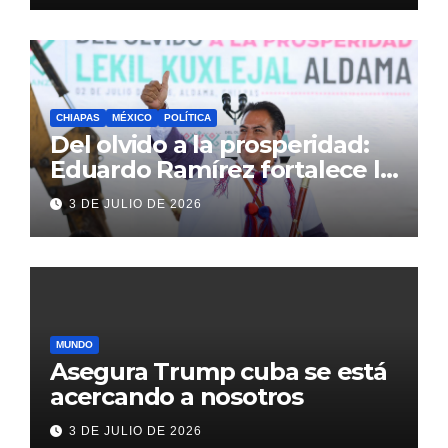
CHIAPAS
MÉXICO
POLÍTICA
Del olvido a la prosperidad:
Eduardo Ramírez fortalece la
transformación de Aldama
3 DE JULIO DE 2026
con inversión histórica
MUNDO
Asegura Trump cuba se está
acercando a nosotros
3 DE JULIO DE 2026