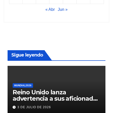
« Abr
Jun »
Sigue leyendo
MUNDIAL2026
Reino Unido lanza
advertencia a sus aficionados
antes del México vs
3 DE JULIO DE 2026
Inglaterra en el Mundial 2026