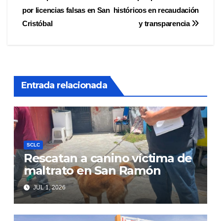
de
por licencias falsas en San
históricos en recaudación
entradas
Cristóbal
y transparencia
Entrada relacionada
SCLC
Rescatan a canino víctima de
maltrato en San Ramón
JUL 1, 2026