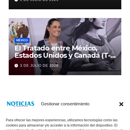
MÉXICO
El Tratado entre México,
Estados Unidos y Canadá (T-
MEC) se mantiene hasta el
3 DE JULIO DE 2026
2036: Presidenta Claudia
Sheinbaum
Gestionar consentimiento
Para ofrecer las mejores experiencias, utilizamos tecnologías como las
cookies para almacenar y/o acceder a la información del dispositivo. El