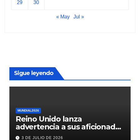
29
30
« May
Jul »
Sigue leyendo
MUNDIAL2026
Reino Unido lanza
advertencia a sus aficionados
antes del México vs
3 DE JULIO DE 2026