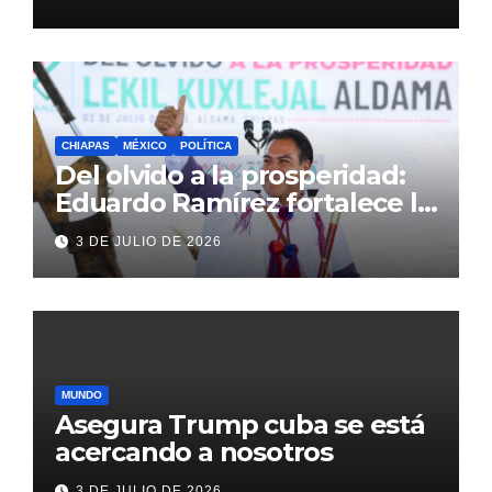
Inglaterra en el Mundial 2026
CHIAPAS
MÉXICO
POLÍTICA
Del olvido a la prosperidad:
Eduardo Ramírez fortalece la
transformación de Aldama
3 DE JULIO DE 2026
con inversión histórica
MUNDO
Asegura Trump cuba se está
acercando a nosotros
3 DE JULIO DE 2026