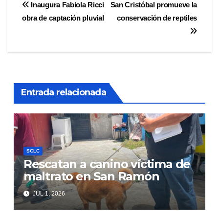
Navegación
Inaugura Fabiola Ricci
San Cristóbal promueve la
obra de captación pluvial
conservación de reptiles
de
entradas
Entrada relacionada
SCLC
Rescatan a canino víctima de
maltrato en San Ramón
JUL 1, 2026