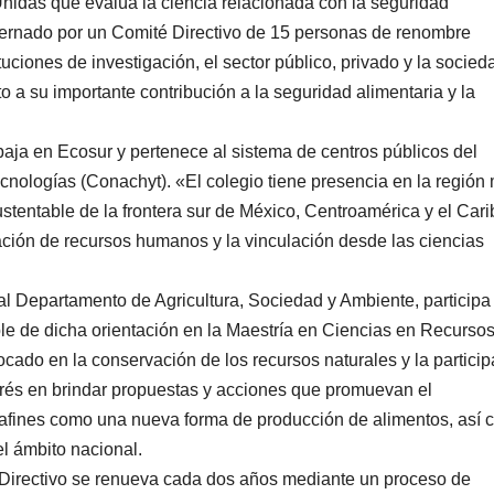
idas que evalúa la ciencia relacionada con la seguridad
gobernado por un Comité Directivo de 15 personas de renombre
ciones de investigación, el sector público, privado y la socied
to a su importante contribución a la seguridad alimentaria y la
aja en Ecosur y pertenece al sistema de centros públicos del
ologías (Conachyt). «El colegio tiene presencia en la región
ustentable de la frontera sur de México, Centroamérica y el Cari
ación de recursos humanos y la vinculación desde las ciencias
l Departamento de Agricultura, Sociedad y Ambiente, participa 
e de dicha orientación en la Maestría en Ciencias en Recurso
ocado en la conservación de los recursos naturales y la partici
erés en brindar propuestas y acciones que promuevan el
 afines como una nueva forma de producción de alimentos, así
el ámbito nacional.
 Directivo se renueva cada dos años mediante un proceso de