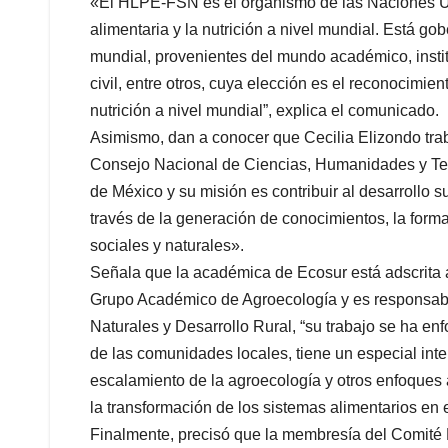
«El HLPE-FSN es el organismo de las Naciones Un
alimentaria y la nutrición a nivel mundial. Está 
mundial, provenientes del mundo académico, institu
civil, entre otros, cuya elección es el reconocimien
nutrición a nivel mundial”, explica el comunicado.
Asimismo, dan a conocer que Cecilia Elizondo trab
Consejo Nacional de Ciencias, Humanidades y Tecn
de México y su misión es contribuir al desarrollo s
través de la generación de conocimientos, la form
sociales y naturales».
Señala que la académica de Ecosur está adscrita a
Grupo Académico de Agroecología y es responsabl
Naturales y Desarrollo Rural, “su trabajo se ha enf
de las comunidades locales, tiene un especial int
escalamiento de la agroecología y otros enfoques
la transformación de los sistemas alimentarios en 
Finalmente, precisó que la membresía del Comité