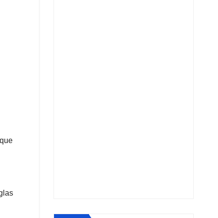
 que
glas