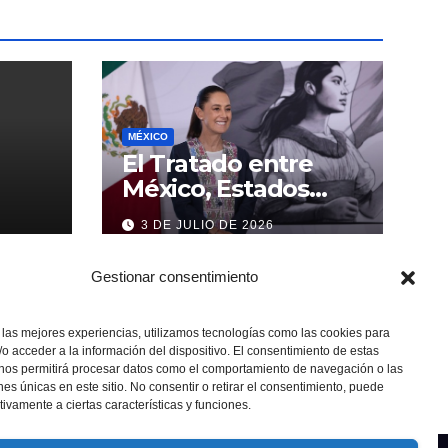
MÉXICO
El Tratado entre
México, Estados
Unidos y Canadá (T-
3 DE JULIO DE 2026
MEC) se mantiene
hasta el 2036:
Gestionar consentimiento
Presidenta Claudia
Sheinbaum
 las mejores experiencias, utilizamos tecnologías como las cookies para
o acceder a la información del dispositivo. El consentimiento de estas
 nos permitirá procesar datos como el comportamiento de navegación o las
ones únicas en este sitio. No consentir o retirar el consentimiento, puede
tivamente a ciertas características y funciones.