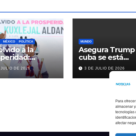
MÉXICO
POLÍTICA
MUNDO
olvido a la
Asegura Trump
peridad:
cuba se está
ardo Ramírez
acercando a
 JULIO DE 2026
3 DE JULIO DE 2026
alece la
nosotros
sformación de
ama con
rsión histórica
Para ofrecer
almacenar y/
tecnologías
identificaci
afectar nega