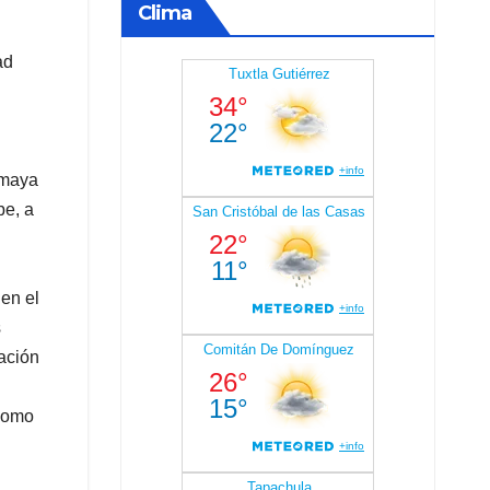
Clima
ad
 maya
be, a
en el
s
pación
 como