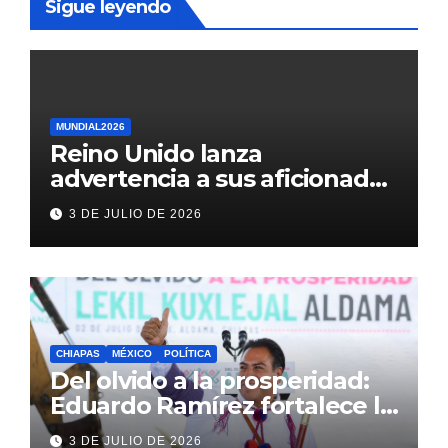
Sigue leyendo
MUNDIAL2026
Reino Unido lanza
advertencia a sus aficionados
antes del México vs
3 DE JULIO DE 2026
Inglaterra en el Mundial 2026
CHIAPAS
MÉXICO
POLÍTICA
Del olvido a la prosperidad:
Eduardo Ramírez fortalece la
transformación de Aldama
3 DE JULIO DE 2026