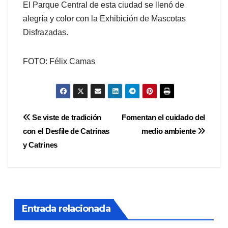
El Parque Central de esta ciudad se llenó de
alegría y color con la Exhibición de Mascotas
Disfrazadas.
FOTO: Félix Camas
Navegación
Se viste de tradición
Fomentan el cuidado del
con el Desfile de Catrinas
medio ambiente
de
y Catrines
entradas
Entrada relacionada