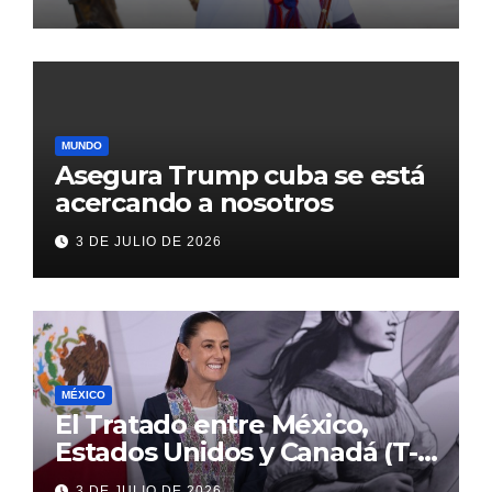
con inversión histórica
MUNDO
Asegura Trump cuba se está
acercando a nosotros
3 DE JULIO DE 2026
MÉXICO
El Tratado entre México,
Estados Unidos y Canadá (T-
MEC) se mantiene hasta el
3 DE JULIO DE 2026