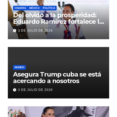
CHIAPAS
MÉXICO
POLÍTICA
Del olvido a la prosperidad:
Eduardo Ramírez fortalece la
transformación de Aldama
3 DE JULIO DE 2026
con inversión histórica
MUNDO
Asegura Trump cuba se está
acercando a nosotros
3 DE JULIO DE 2026