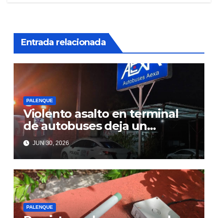
Entrada relacionada
PALENQUE
Violento asalto en terminal
de autobuses deja un
lesionado
JUN 30, 2026
PALENQUE