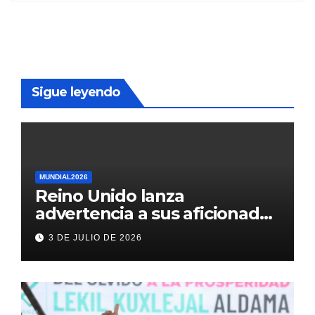
Sigue leyendo
MUNDIAL2026
Reino Unido lanza
advertencia a sus aficionados
antes del México vs
3 DE JULIO DE 2026
Inglaterra en el Mundial 2026