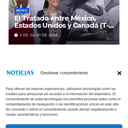
MÉXICO
El Tratado entre México,
Estados Unidos y Canadá (T-
MEC) se mantiene hasta el
3 DE JULIO DE 2026
2036: Presidenta Claudia
Sheinbaum
Gestionar consentimiento
Para ofrecer las mejores experiencias, utilizamos tecnologías como las
cookies para almacenar y/o acceder a la información del dispositivo. El
consentimiento de estas tecnologías nos permitirá procesar datos como el
comportamiento de navegación o las identificaciones únicas en este sitio.
No consentir o retirar el consentimiento, puede afectar negativamente a
® Derechos Reservados 2026
|
Noticias Voz E Imagen de Chiapas.
ciertas características y funciones.
11a Calle Poniente Sur No. 960, Col. Las Terrazas, Tuxtla Gutiérrez,