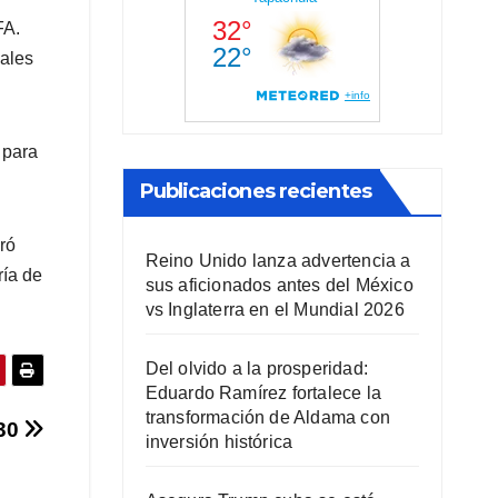
FA.
males
 para
Publicaciones recientes
ró
Reino Unido lanza advertencia a
ría de
sus aficionados antes del México
vs Inglaterra en el Mundial 2026
Del olvido a la prosperidad:
Eduardo Ramírez fortalece la
transformación de Aldama con
030
inversión histórica