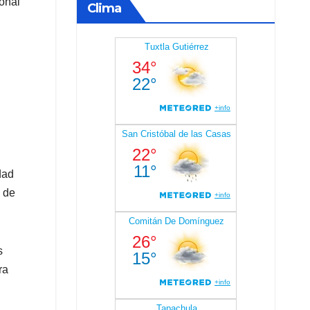
onal
Clima
dad
n de
s
ra