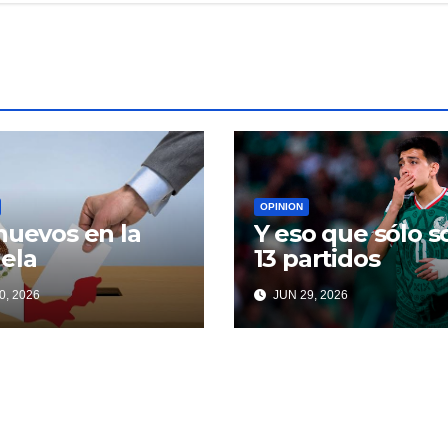
OPINION
nuevos en la
Y eso que sólo s
ela
13 partidos
0, 2026
JUN 29, 2026