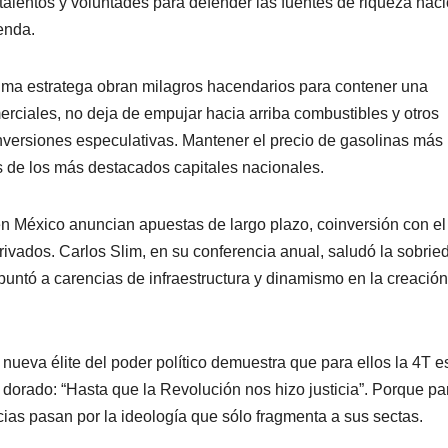
alentos y voluntades para defender las fuentes de riqueza naci
enda.
xima estratega obran milagros hacendarios para contener una
merciales, no deja de empujar hacia arriba combustibles y otros
inversiones especulativas. Mantener el precio de gasolinas más
 de los más destacados capitales nacionales.
n México anuncian apuestas de largo plazo, coinversión con el
erivados. Carlos Slim, en su conferencia anual, saludó la sobrie
puntó a carencias de infraestructura y dinamismo en la creació
 nueva élite del poder político demuestra que para ellos la 4T e
 dorado: “Hasta que la Revolución nos hizo justicia”. Porque pa
cias pasan por la ideología que sólo fragmenta a sus sectas.