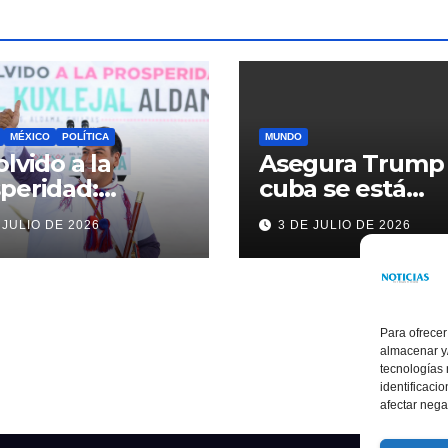
MÉXICO
POLÍTICA
MUNDO
olvido a la
Asegura Trump
peridad:
cuba se está
ardo Ramírez
acercando a
 JULIO DE 2026
3 DE JULIO DE 2026
alece la
nosotros
sformación de
ama con
rsión histórica
Para ofrecer
almacenar y/
tecnologías
identificaci
afectar nega