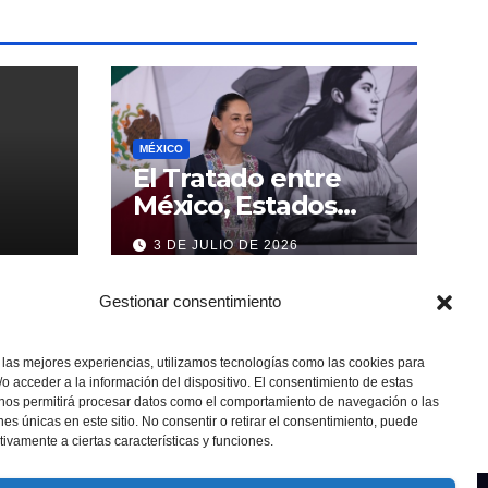
MÉXICO
El Tratado entre
México, Estados
Unidos y Canadá (T-
3 DE JULIO DE 2026
MEC) se mantiene
hasta el 2036:
Gestionar consentimiento
Presidenta Claudia
Sheinbaum
 las mejores experiencias, utilizamos tecnologías como las cookies para
o acceder a la información del dispositivo. El consentimiento de estas
 nos permitirá procesar datos como el comportamiento de navegación o las
ones únicas en este sitio. No consentir o retirar el consentimiento, puede
tivamente a ciertas características y funciones.