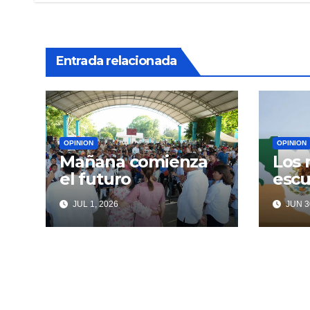
entradas
Entrada relacionada
OPINION
OPINION
Mañana comienza
Los 
el futuro
escu
JUL 1, 2026
JUN 3