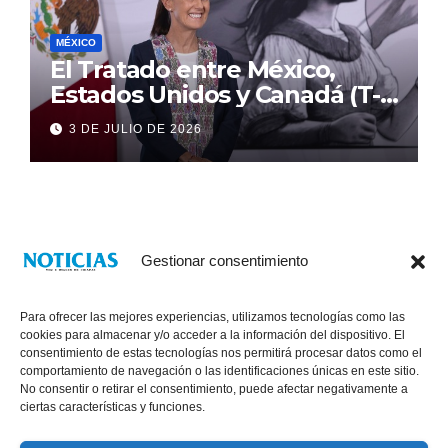
MÉXICO
El Tratado entre México,
Estados Unidos y Canadá (T-
MEC) se mantiene hasta el
3 DE JULIO DE 2026
2036: Presidenta Claudia
Sheinbaum
Gestionar consentimiento
Para ofrecer las mejores experiencias, utilizamos tecnologías como las
cookies para almacenar y/o acceder a la información del dispositivo. El
consentimiento de estas tecnologías nos permitirá procesar datos como el
comportamiento de navegación o las identificaciones únicas en este sitio.
No consentir o retirar el consentimiento, puede afectar negativamente a
® Derechos Reservados 2026
|
Noticias Voz E Imagen de Chiapas.
ciertas características y funciones.
11a Calle Poniente Sur No. 960, Col. Las Terrazas, Tuxtla Gutiérrez,