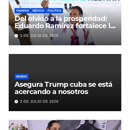
CHIAPAS
MÉXICO
POLÍTICA
Del olvido a la prosperidad:
Eduardo Ramírez fortalece la
transformación de Aldama
3 DE JULIO DE 2026
con inversión histórica
MUNDO
Asegura Trump cuba se está
acercando a nosotros
3 DE JULIO DE 2026