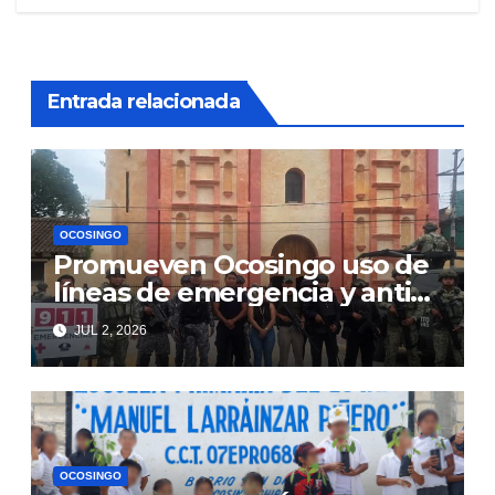
Entrada relacionada
OCOSINGO
Promueven Ocosingo uso de
líneas de emergencia y anti
extorsiones
JUL 2, 2026
OCOSINGO