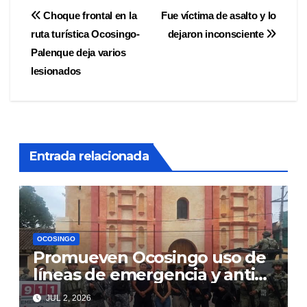
Navegación
Choque frontal en la
Fue víctima de asalto y lo
ruta turística Ocosingo-
dejaron inconsciente
de
Palenque deja varios
entradas
lesionados
Entrada relacionada
OCOSINGO
Promueven Ocosingo uso de
líneas de emergencia y anti
extorsiones
JUL 2, 2026